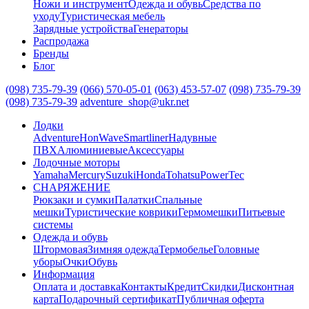
Ножи и инструмент
Одежда и обувь
Средства по
уходу
Туристическая мебель
Зарядные устройства
Генераторы
Распродажа
Бренды
Блог
(098) 735-79-39
(066) 570-05-01
(063) 453-57-07
(098) 735-79-39
(098) 735-79-39
adventure_shop@ukr.net
Лодки
Adventure
HonWave
Smartliner
Надувные
ПВХ
Алюминиевые
Аксессуары
Лодочные моторы
Yamaha
Mercury
Suzuki
Honda
Tohatsu
PowerTec
СНАРЯЖЕНИЕ
Рюкзаки и сумки
Палатки
Спальные
мешки
Туристические коврики
Гермомешки
Питьевые
системы
Одежда и обувь
Штормовая
Зимняя одежда
Термобелье
Головные
уборы
Очки
Обувь
Информация
Оплата и доставка
Контакты
Кредит
Скидки
Дисконтная
карта
Подарочный сертификат
Публичная оферта