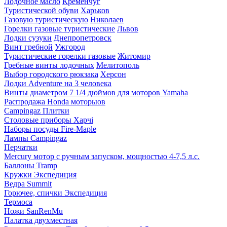
Лодочное масло
Кременчуг
Туристической обуви
Харьков
Газовую туристическую
Николаев
Горелки газовые туристические
Львов
Лодки сузуки
Днепропетровск
Винт гребной
Ужгород
Туристические горелки газовые
Житомир
Гребные винты лодочных
Мелитополь
Выбор городского рюкзака
Херсон
Лодки Adventure на 3 человека
Винты диаметром 7 1/4 дюймов для моторов Yamaha
Распродажа Honda моторыов
Campingaz Плитки
Столовые приборы Харчі
Наборы посуды Fire-Maple
Лампы Campingaz
Перчатки
Mercury мотор с ручным запуском, мощностью 4-7,5 л.с.
Баллоны Tramp
Кружки Экспедиция
Ведра Summit
Горючее, спички Экспедиция
Термоса
Ножи SanRenMu
Палатка двухместная