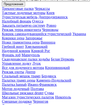
Предложения
Трекинговые палки
Черкассы
Тактные лодочные моторы
Киев
Туристическая мебель
Днепродзержинск
Налобный фонарь
Одесса
Заказать питьевую систему
Ровно
Рюкзак терра инкогнита
Черновцы
Коврик самонадувающийся туристический
Украина
Коврики цена
Запорожье
Ножи трамонтина цена
Винница
Гребной винт
Хмельницкий
Надувной коврик
Кривой Рог
Фонарь лоб
Мариуполь
Скандинавские палки ходьбы
Белая Церковь
Управление лодку
Луцк
Все для лодочного мотора
Кропивницкий
Рюкзак охоты
Днепр
Спальный мешок трамп
Бердянск
Палатки трамп цены
Каменец-Подольский
Палатка hannah
Ивано-Франковск
Мотор лодочный
Полтава
Школьные рюкзаки deuter
Сумы
Магазин туристических палаток
Никополь
Смешные подарки
Чернигов