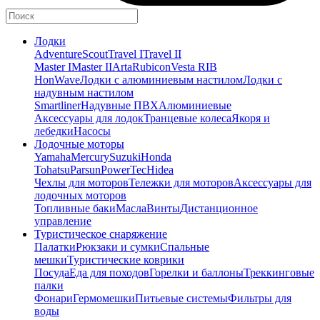
Лодки
Adventure
Scout
Travel I
Travel II
Master I
Master II
Arta
Rubicon
Vesta RIB
HonWave
Лодки с алюминиевым настилом
Лодки с
надувным настилом
Smartliner
Надувные ПВХ
Алюминиевые
Аксессуары для лодок
Транцевые колеса
Якоря и
лебедки
Насосы
Лодочные моторы
Yamaha
Mercury
Suzuki
Honda
Tohatsu
Parsun
PowerTec
Hidea
Чехлы для моторов
Тележки для моторов
Аксессуары для
лодочных моторов
Топливные баки
Масла
Винты
Дистанционное
управление
Туристическое снаряжение
Палатки
Рюкзаки и сумки
Спальные
мешки
Туристические коврики
Посуда
Еда для походов
Горелки и баллоны
Треккинговые
палки
Фонари
Гермомешки
Питьевые системы
Фильтры для
воды