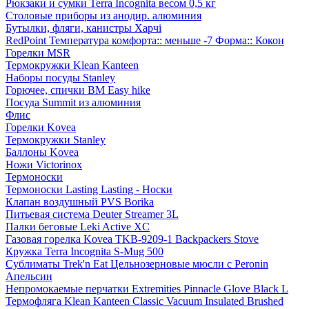
Рюкзаки и сумки Terra Incognita весом 0,5 кг
Столовые приборы из анодир. алюминия
Бутылки, фляги, канистры Харчі
RedPoint Температура комфорта:: меньше -7 Форма:: Кокон
Горелки MSR
Термокружки Klean Kanteen
Наборы посуды Stanley
Горючее, спички BM Easy hike
Посуда Summit из алюминия
Флис
Горелки Kovea
Термокружки Stanley
Баллоны Kovea
Ножи Victorinox
Термоноски
Термоноски Lasting Lasting - Носки
Клапан воздушный PVS Borika
Питьевая система Deuter Streamer 3L
Палки беговые Leki Active XC
Газовая горелка Kovea TKB-9209-1 Backpackers Stove
Кружка Terra Incognita S-Mug 500
Сублиматы Trek'n Eat Цельнозерновые мюсли с Peronin
Апельсин
Непромокаемые перчатки Extremities Pinnacle Glove Black L
Термофляга Klean Kanteen Classic Vacuum Insulated Brushed