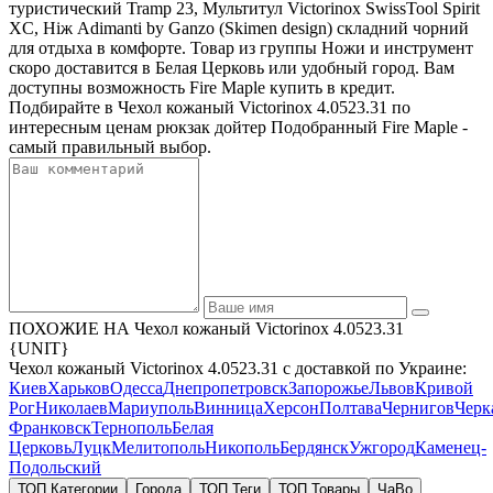
туристический Tramp 23, Мультитул Victorinox SwissTool Spirit
XC, Нiж Adimanti by Ganzo (Skimen design) складний чорний
для отдыха в комфорте. Товар из группы Ножи и инструмент
скоро доставится в Белая Церковь или удобный город. Вам
доступны возможность Fire Maple купить в кредит.
Подбирайте в Чехол кожаный Victorinox 4.0523.31 по
интересным ценам рюкзак дойтер Подобранный Fire Maple -
самый правильный выбор.
ПОХОЖИЕ НА Чехол кожаный Victorinox 4.0523.31
{UNIT}
Чехол кожаный Victorinox 4.0523.31 с доставкой по Украине:
Киев
Харьков
Одесса
Днепропетровск
Запорожье
Львов
Кривой
Рог
Николаев
Мариуполь
Винница
Херсон
Полтава
Чернигов
Черк
Франковск
Тернополь
Белая
Церковь
Луцк
Мелитополь
Никополь
Бердянск
Ужгород
Каменец-
Подольский
ТОП Категории
Города
ТОП Теги
ТОП Товары
ЧаВо