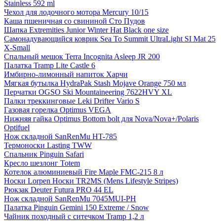
Stainless 592 ml
Чехол для лодочного мотора Mercury 10/15
Каша пшеничная со свининой Сто Пудов
Шапка Extremities Junior Winter Hat Black one size
Самонадувающийся коврик Sea To Summit UltraLight SI Mat 25
X-Small
Спальный мешок Terra Incognita Asleep JR 200
Палатка Tramp Lite Castle 6
Имбирно-лимонный напиток Харчи
Мягкая бутылка HydraPak Stash Mojave Orange 750 мл
Перчатки OGSO Ski Mountaineering 7622HVY XL
Палки треккинговые Leki Drifter Vario S
Газовая горелка Optimus VEGA
Нижняя гайка Optimus Bottom bolt для Nova/Nova+/Polaris
Optifuel
Нож складной SanRenMu HT-785
Термоноски Lasting TWW
Спальник Pinguin Safari
Кресло шезлонг Totem
Котелок алюминиевый Fire Maple FMC-215 8 л
Носки Lorpen Носки TR2MS (Mens Lifestyle Stripes)
Рюкзак Deuter Futura PRO 44 EL
Нож складной SanRenMu 7045MUI-PH
Палатка Pinguin Gemini 150 Extreme / Snow
Чайник походный с ситечком Tramp 1,2 л