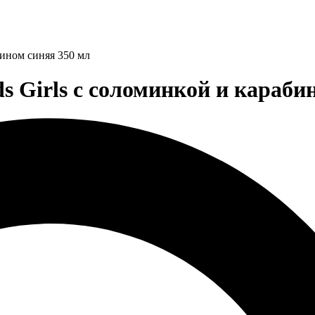
бином синяя 350 мл
 Girls c соломинкой и караби