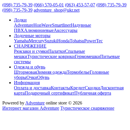
(098) 735-79-39
(066) 570-05-01
(063) 453-57-07
(098) 735-79-39
(098) 735-79-39
adventure_shop@ukr.net
Лодки
Adventure
HonWave
Smartliner
Надувные
ПВХ
Алюминиевые
Аксессуары
Лодочные моторы
Yamaha
Mercury
Suzuki
Honda
Tohatsu
PowerTec
СНАРЯЖЕНИЕ
Рюкзаки и сумки
Палатки
Спальные
мешки
Туристические коврики
Гермомешки
Питьевые
системы
Одежда и обувь
Штормовая
Зимняя одежда
Термобелье
Головные
уборы
Очки
Обувь
Информация
Оплата и доставка
Контакты
Кредит
Скидки
Дисконтная
карта
Подарочный сертификат
Публичная оферта
Powered by
Adventure
online store © 2026
Интернет магазин Adventure
Туристическое снаряжение