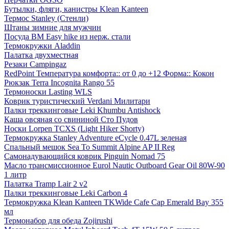
Бутылки, фляги, канистры Klean Kanteen
Термос Stanley (Стенли)
Штаны зимние для мужчин
Посуда BM Easy hike из нерж. стали
Термокружки Aladdin
Палатка двухместная
Резаки Campingaz
RedPoint Температура комфорта:: от 0 до +12 Форма:: Кокон
Рюкзак Terra Incognita Rango 55
Термоноски Lasting WLS
Коврик туристический Verdani Милитари
Палки треккинговые Leki Khumbu Antishock
Каша овсяная со свининой Сто Пудов
Носки Lorpen TCXS (Light Hiker Shorty)
Термокружка Stanley Adventure eCycle 0.47L зеленая
Спальный мешок Sea To Summit Alpine AP II Reg
Самонадувающийся коврик Pinguin Nomad 75
Масло трансмиссионное Eurol Nautic Outboard Gear Oil 80W-90
1 литр
Палатка Tramp Lair 2 v2
Палки треккинговые Leki Carbon 4
Термокружка Klean Kanteen TKWide Cafe Cap Emerald Bay 355
мл
Термонабор для обеда Zojirushi