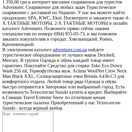
1 350,00 грн в интернет магазине снаряжения для туристов
Adventurer. Снаряжение для любых задач Туристическое
снаряжение с доставкой по Украине. У нас вы можете найти
продукцию: SPA, KWC, Ekol. Посмотрите и закажите также 4-
Х ТАКТНЫЕ МОТОРЫ, 2-Х ТАКТНЫЕ МОТОРЫ в онлайн
каталоге Adventurer. Позвоните прямо сейчас нашим
специалистам по номеру (094) 855-05-73, и мы поможем
заказать покупателям в городах: Хмельницкий, Ровно,
Кропивницкий.
В электронном каталоге
adventurer.com.ua
найдете
туристическое оборудование от лучших марок Dexshell,
Mercury. В группе Одежда и обувь каждый товар имеет
гарантию. Покупайте Средство для стирки Toko Eco Down
Wash 250 ml, Термофутболка муж. Aclima WoolNet Crew Neck
Man Black XXL, Солнцезащитные очки Brenda A436-C3 для
комфортного отдыха. Любой товар ряда Одежда и обувь
быстро отправится в Запорожье или выбранный город. Есть
возможность Технологии Suzuki купить в кредит. Выбирайте
в Гамаши Travel Extreme Snow по отличным ценам
туристические палатки Приобретенный у нас Технологии
Suzuki - всегда верный выбор.