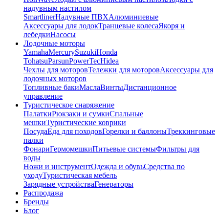
надувным настилом
Smartliner
Надувные ПВХ
Алюминиевые
Аксессуары для лодок
Транцевые колеса
Якоря и
лебедки
Насосы
Лодочные моторы
Yamaha
Mercury
Suzuki
Honda
Tohatsu
Parsun
PowerTec
Hidea
Чехлы для моторов
Тележки для моторов
Аксессуары для
лодочных моторов
Топливные баки
Масла
Винты
Дистанционное
управление
Туристическое снаряжение
Палатки
Рюкзаки и сумки
Спальные
мешки
Туристические коврики
Посуда
Еда для походов
Горелки и баллоны
Треккинговые
палки
Фонари
Гермомешки
Питьевые системы
Фильтры для
воды
Ножи и инструмент
Одежда и обувь
Средства по
уходу
Туристическая мебель
Зарядные устройства
Генераторы
Распродажа
Бренды
Блог