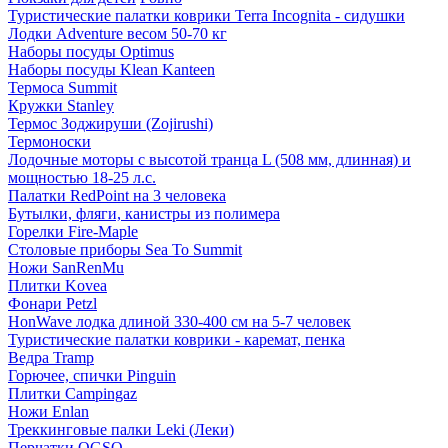
Туристические палатки коврики Terra Incognita - сидушки
Лодки Adventure весом 50-70 кг
Наборы посуды Optimus
Наборы посуды Klean Kanteen
Термоса Summit
Кружки Stanley
Термос Зоджируши (Zojirushi)
Термоноски
Лодочные моторы с высотой транца L (508 мм, длинная) и
мощностью 18-25 л.с.
Палатки RedPoint на 3 человека
Бутылки, фляги, канистры из полимера
Горелки Fire-Maple
Столовые приборы Sea To Summit
Ножи SanRenMu
Плитки Kovea
Фонари Petzl
HonWave лодка длиной 330-400 см на 5-7 человек
Туристические палатки коврики - каремат, пенка
Ведра Tramp
Горючее, спички Pinguin
Плитки Campingaz
Ножи Enlan
Треккинговые палки Leki (Леки)
Перчатки OGSO