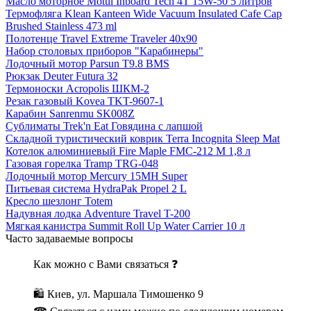
Масло моторное Motul Inboard Tech 4T 15W-50 5 литров
Термофляга Klean Kanteen Wide Vacuum Insulated Cafe Cap
Brushed Stainless 473 ml
Полотенце Travel Extreme Traveler 40x90
Набор столовых приборов "Карабинеры"
Лодочный мотор Parsun T9.8 BMS
Рюкзак Deuter Futura 32
Термоноски Acropolis ШКМ-2
Резак газовый Kovea TKT-9607-1
Карабин Sanrenmu SK008Z
Сублиматы Trek'n Eat Говядина с лапшой
Складной туристический коврик Terra Incognita Sleep Mat
Котелок алюминиевый Fire Maple FMC-212 M 1,8 л
Газовая горелка Tramp TRG-048
Лодочный мотор Mercury 15MH Super
Питьевая система HydraPak Propel 2 L
Кресло шезлонг Totem
Надувная лодка Adventure Travel T-200
Мягкая канистра Summit Roll Up Water Carrier 10 л
Часто задаваемые вопросы
Как можно с Вами связаться ❓
🛍 Киев, ул. Маршала Тимошенко 9