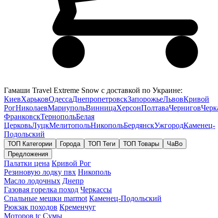
Гамаши Travel Extreme Snow с доставкой по Украине:
Киев
Харьков
Одесса
Днепропетровск
Запорожье
Львов
Кривой
Рог
Николаев
Мариуполь
Винница
Херсон
Полтава
Чернигов
Черк
Франковск
Тернополь
Белая
Церковь
Луцк
Мелитополь
Никополь
Бердянск
Ужгород
Каменец-
Подольский
ТОП Категории
Города
ТОП Теги
ТОП Товары
ЧаВо
Предложения
Палатки цена
Кривой Рог
Резиновую лодку пвх
Никополь
Масло лодочных
Днепр
Газовая горелка поход
Черкассы
Спальные мешки marmot
Каменец-Подольский
Рюкзак походов
Кременчуг
Моторов tc
Сумы