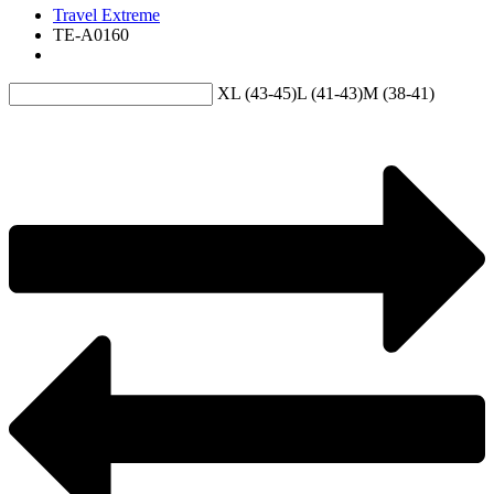
Travel Extreme
ТE-А0160
XL (43-45)
L (41-43)
M (38-41)