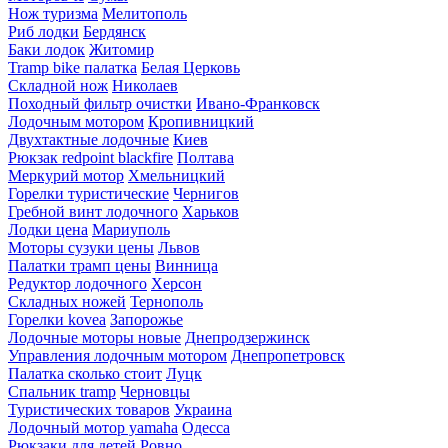
Нож туризма
Мелитополь
Риб лодки
Бердянск
Баки лодок
Житомир
Tramp bike палатка
Белая Церковь
Складной нож
Николаев
Походный фильтр очистки
Ивано-Франковск
Лодочным мотором
Кропивницкий
Двухтактные лодочные
Киев
Рюкзак redpoint blackfire
Полтава
Меркурий мотор
Хмельницкий
Горелки туристические
Чернигов
Гребной винт лодочного
Харьков
Лодки цена
Мариуполь
Моторы сузуки цены
Львов
Палатки трамп цены
Винница
Редуктор лодочного
Херсон
Складных ножей
Тернополь
Горелки kovea
Запорожье
Лодочные моторы новые
Днепродзержинск
Управления лодочным мотором
Днепропетровск
Палатка сколько стоит
Луцк
Спальник tramp
Черновцы
Туристических товаров
Украина
Лодочный мотор yamaha
Одесса
Рюкзаки для детей
Ровно