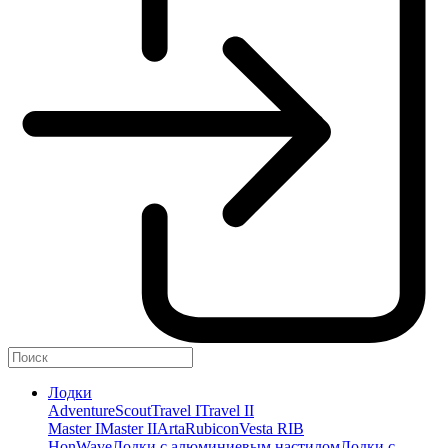
Лодки
Adventure
Scout
Travel I
Travel II
Master I
Master II
Arta
Rubicon
Vesta RIB
HonWave
Лодки с алюминиевым настилом
Лодки с