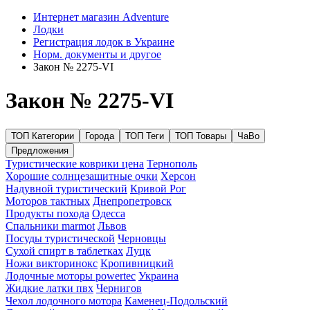
Интернет магазин Adventure
Лодки
Регистрация лодок в Украине
Норм. документы и другое
Закон № 2275-VI
Закон № 2275-VI
ТОП Категории
Города
ТОП Теги
ТОП Товары
ЧаВо
Предложения
Туристические коврики цена
Тернополь
Хорошие солнцезащитные очки
Херсон
Надувной туристический
Кривой Рог
Моторов тактных
Днепропетровск
Продукты похода
Одесса
Спальники marmot
Львов
Посуды туристической
Черновцы
Сухой спирт в таблетках
Луцк
Ножи викторинокс
Кропивницкий
Лодочные моторы powertec
Украина
Жидкие латки пвх
Чернигов
Чехол лодочного мотора
Каменец-Подольский