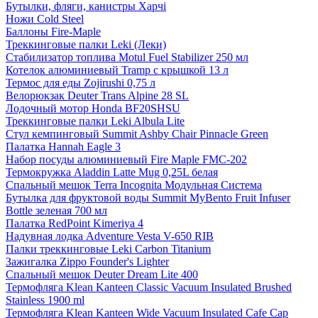
Бутылки, фляги, канистры Харчі
Ножи Cold Steel
Баллоны Fire-Maple
Треккинговые палки Leki (Леки)
Стабилизатор топлива Motul Fuel Stabilizer 250 мл
Котелок алюминиевый Tramp с крышкой 13 л
Термос для еды Zojirushi 0,75 л
Велорюкзак Deuter Trans Alpine 28 SL
Лодочный мотор Honda BF20SHSU
Треккинговые палки Leki Albula Lite
Стул кемпинговый Summit Ashby Chair Pinnacle Green
Палатка Hannah Eagle 3
Набор посуды алюминиевый Fire Maple FMC-202
Термокружка Aladdin Latte Mug 0,25L белая
Спальный мешок Terra Incognita Модульная Система
Бутылка для фруктовой воды Summit MyBento Fruit Infuser
Bottle зеленая 700 мл
Палатка RedPoint Kimeriya 4
Надувная лодка Adventure Vesta V-650 RIB
Палки треккинговые Leki Carbon Titanium
Зажигалка Zippo Founder's Lighter
Спальный мешок Deuter Dream Lite 400
Термофляга Klean Kanteen Classic Vacuum Insulated Brushed
Stainless 1900 ml
Термофляга Klean Kanteen Wide Vacuum Insulated Cafe Cap