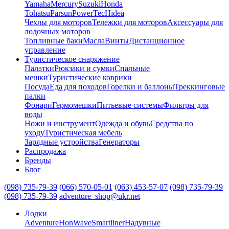
Yamaha
Mercury
Suzuki
Honda
Tohatsu
Parsun
PowerTec
Hidea
Чехлы для моторов
Тележки для моторов
Аксессуары для
лодочных моторов
Топливные баки
Масла
Винты
Дистанционное
управление
Туристическое снаряжение
Палатки
Рюкзаки и сумки
Спальные
мешки
Туристические коврики
Посуда
Еда для походов
Горелки и баллоны
Треккинговые
палки
Фонари
Гермомешки
Питьевые системы
Фильтры для
воды
Ножи и инструмент
Одежда и обувь
Средства по
уходу
Туристическая мебель
Зарядные устройства
Генераторы
Распродажа
Бренды
Блог
(098) 735-79-39
(066) 570-05-01
(063) 453-57-07
(098) 735-79-39
(098) 735-79-39
adventure_shop@ukr.net
Лодки
Adventure
HonWave
Smartliner
Надувные