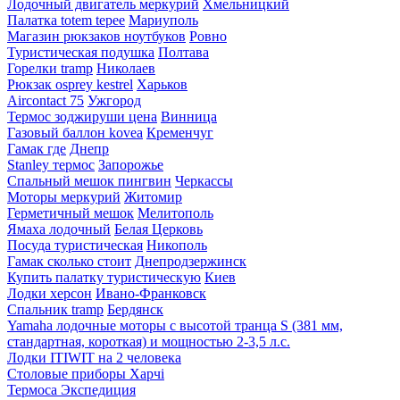
Лодочный двигатель меркурий
Хмельницкий
Палатка totem tepee
Мариуполь
Магазин рюкзаков ноутбуков
Ровно
Туристическая подушка
Полтава
Горелки tramp
Николаев
Рюкзак osprey kestrel
Харьков
Aircontact 75
Ужгород
Термос зоджируши цена
Винница
Газовый баллон kovea
Кременчуг
Гамак где
Днепр
Stanley термос
Запорожье
Спальный мешок пингвин
Черкассы
Моторы меркурий
Житомир
Герметичный мешок
Мелитополь
Ямаха лодочный
Белая Церковь
Посуда туристическая
Никополь
Гамак сколько стоит
Днепродзержинск
Купить палатку туристическую
Киев
Лодки херсон
Ивано-Франковск
Спальник tramp
Бердянск
Yamaha лодочные моторы с высотой транца S (381 мм,
стандартная, короткая) и мощностью 2-3,5 л.с.
Лодки ITIWIT на 2 человека
Столовые приборы Харчі
Термоса Экспедиция