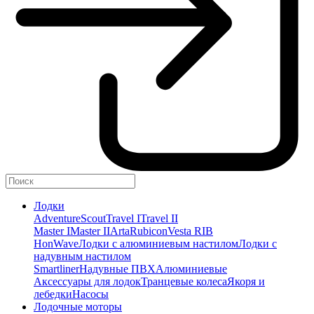
Лодки
Adventure
Scout
Travel I
Travel II
Master I
Master II
Arta
Rubicon
Vesta RIB
HonWave
Лодки с алюминиевым настилом
Лодки с
надувным настилом
Smartliner
Надувные ПВХ
Алюминиевые
Аксессуары для лодок
Транцевые колеса
Якоря и
лебедки
Насосы
Лодочные моторы