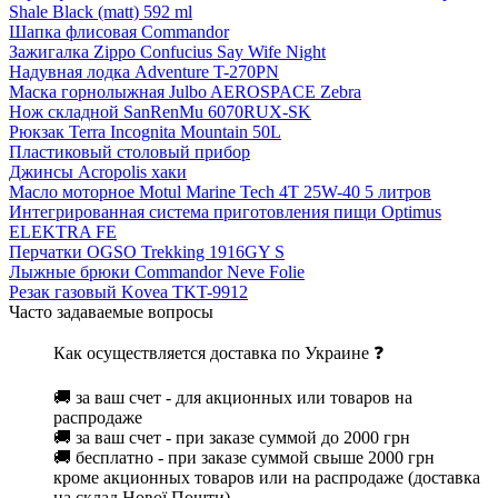
Shale Black (matt) 592 ml
Шапка флисовая Commandor
Зажигалка Zippo Confucius Say Wife Night
Надувная лодка Adventure T-270PN
Маска горнолыжная Julbo AEROSPACE Zebra
Нож складной SanRenMu 6070RUX-SK
Рюкзак Terra Incognita Mountain 50L
Пластиковый столовый прибор
Джинсы Acropolis хаки
Масло моторное Motul Marine Tech 4T 25W-40 5 литров
Интегрированная система приготовления пищи Optimus
ELEKTRA FE
Перчатки OGSO Trekking 1916GY S
Лыжные брюки Commandor Neve Folie
Резак газовый Kovea TKT-9912
Часто задаваемые вопросы
Как осуществляется доставка по Украине ❓
🚚 за ваш счет - для акционных или товаров на
распродаже
🚚 за ваш счет - при заказе суммой до 2000 грн
🚚 бесплатно - при заказе суммой свыше 2000 грн
кроме акционных товаров или на распродаже (доставка
на склад Нової Пошти)