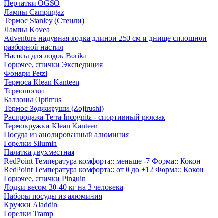
Перчатки OGSO
Лампы Campingaz
Термос Stanley (Стенли)
Лампы Kovea
Adventure надувная лодка длиной 250 см и днище сплошной
разборной настил
Насосы для лодок Borika
Горючее, спички Экспедиция
Фонари Petzl
Термоса Klean Kanteen
Термоноски
Баллоны Optimus
Термос Зоджируши (Zojirushi)
Распродажа Terra Incognita - спортивный рюкзак
Термокружки Klean Kanteen
Посуда из анодированный алюминия
Горелки Silumin
Палатка двухместная
RedPoint Температура комфорта:: меньше -7 Форма:: Кокон
RedPoint Температура комфорта:: от 0 до +12 Форма:: Кокон
Горючее, спички Pinguin
Лодки весом 30-40 кг на 3 человека
Наборы посуды из алюминия
Кружки Aladdin
Горелки Tramp