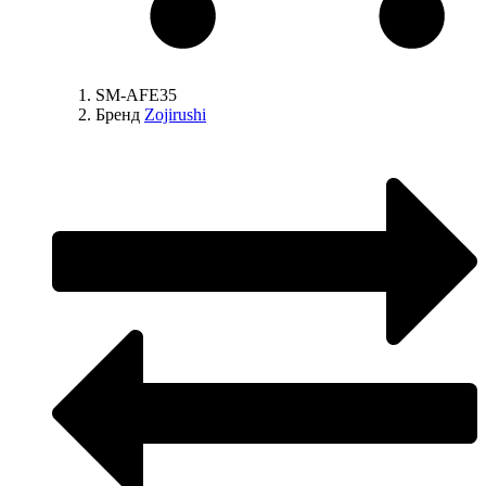
SM-AFE35
Бренд
Zojirushi