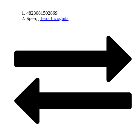
4823081502869
Бренд
Terra Incognita