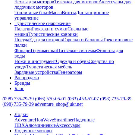
Чехлы для моторов
Тележки для моторов
Аксессуары для
лодочных моторов
Топливные баки
Масла
Винты
Дистанционное
управление
Туристическое снаряжение
Палатки
Рюкзаки и сумки
Спальные
мешки
Туристические коврики
Посуда
Еда для походов
Горелки и баллоны
Треккинговые
палки
Фонари
Гермомешки
Питьевые системы
Фильтры для
воды
Ножи и инструмент
Одежда и обувь
Средства по
уходу
Туристическая мебель
Зарядные устройства
Генераторы
Распродажа
Бренды
Блог
(098) 735-79-39
(066) 570-05-01
(063) 453-57-07
(098) 735-79-39
(098) 735-79-39
adventure_shop@ukr.net
Лодки
Adventure
HonWave
Smartliner
Надувные
ПВХ
Алюминиевые
Аксессуары
Лодочные моторы