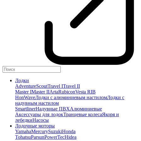
Лодки
Adventure
Scout
Travel I
Travel II
Master I
Master II
Arta
Rubicon
Vesta RIB
HonWave
Лодки с алюминиевым настилом
Лодки с
надувным настилом
Smartliner
Надувные ПВХ
Алюминиевые
Аксессуары для лодок
Транцевые колеса
Якоря и
лебедки
Насосы
Лодочные моторы
Yamaha
Mercury
Suzuki
Honda
Tohatsu
Parsun
PowerTec
Hidea