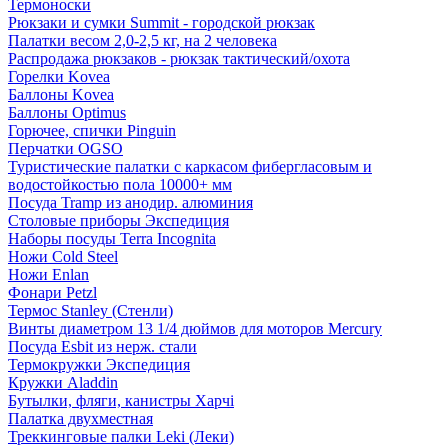
Термоноски
Рюкзаки и сумки Summit - городской рюкзак
Палатки весом 2,0-2,5 кг, на 2 человека
Распродажа рюкзаков - рюкзак тактический/охота
Горелки Kovea
Баллоны Kovea
Баллоны Optimus
Горючее, спички Pinguin
Перчатки OGSO
Туристические палатки с каркасом фибергласовым и
водостойкостью пола 10000+ мм
Посуда Tramp из анодир. алюминия
Столовые приборы Экспедиция
Наборы посуды Terra Incognita
Ножи Cold Steel
Ножи Enlan
Фонари Petzl
Термос Stanley (Стенли)
Винты диаметром 13 1/4 дюймов для моторов Mercury
Посуда Esbit из нерж. стали
Термокружки Экспедиция
Кружки Aladdin
Бутылки, фляги, канистры Харчі
Палатка двухместная
Треккинговые палки Leki (Леки)