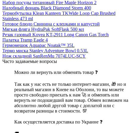
Набор посуды титановый Fire Maple Horizon 2
Налобный фонарь Black Diamond Storm 400
Термобутылка Klean Kanteen TKWide Loop Cap Brushed
Stainless 473 ml
Готовое блюдо Свинина с клецками и капустой
Мягкая фляга HydraPak SoftFlask 500 мл
Резак газовый Kovea KT-2911 Long Canon Gas Torch
Палатка Tramp Eagle 4
Гермомешок Aquapac Noatak™ 35L
Термо миска Stanley Adventure Bowl 0.53L
Нож складной SanRenMu 7074LUC-SCY
Часто задаваемые вопросы
Можно ли вернуть или обменять товар ❓
Так как у нас есть не только интернет-магазин, 🎁 но и
реальный магазин в Киеве на Оболони, то вы можете
просто свободно приехать к нам 🚀 и обменять или
вернуть не подошедший вам товар. Обмен возможен на
абсолютно любой другой товар с доплатой или с
возвратом разницы в стоимости. 💯
Как осуществляется доставка по Украине ❓