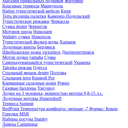
Магазин прикольных подарков
Житомир
Красивые термосы
Мариуполь
Набор туристической мебели
Киев
Terra incognita палатки
Каменец-Подольский
Туристические рюкзаки
Черкассы
Сумка deuter
Чернигов
Моторов хонда
Николаев
Wallaby сумки
Никополь
Туристический фильтр воды
Харьков
Лодочные винты
Бердянск
Швейцарские ножи victorinox
Днепропетровск
Мотор лодки yamaha
Сумы
Самонадувающийся туристический
Украина
Tatonka рюкзак
Одесса
Спальный мешок deuter
Полтава
Спальник terra
Кривой Рог
Карманные складные ножи
Ровно
Газовые баллоны
Ужгород
Лодки на 3 человека, мощностью мотора 9,8-15 л.с.
Лодочные моторы Hunersdorff
Термоса Summit
RedPoint Температура комфорта:: меньше -7 Форма:: Кокон
Горелки MSR
Наборы посуды Stanley
Лампы Campingaz