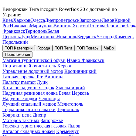
Велорюкзак Terra incognita RoverBox 20 с доставкой по
Украине:
Киев
Харьков
Одесса
Днепропетровск
Запорожье
Львов
Кривой
Рог
Николаев
Мариуполь
Винница
Херсон
Полтава
Чернигов
Черк
Франковск
Тернополь
Белая
Церковь
Луцк
Мелитополь
Никополь
Бердянск
Ужгород
Каменец-
Подольский
ТОП Категории
Города
ТОП Теги
ТОП Товары
ЧаВо
Предложения
Магазин туристической обуви
Ивано-Франковск
Портативный очиститель
Херсон
Управление лодочный мотор
Кропивницкий
Газовая горелка fire
Винница
Палатку marmot
Луцк
Каталог надувных лодок
Хмельницкий
Надувная резиновая лодка
Белая Церковь
Надувные лодки
Черновцы
Лучший спальный мешок
Мелитополь
Терра инкогнито палатки
Тернополь
Коврики цена
Днепр
Моторов тактных
Запорожье
Горелка туристическая газовая
Львов
Каталог складных ножей
Кременчуг