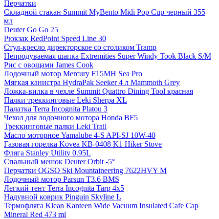
Перчатки
Складной стакан Summit MyBento Midi Pop Cup черный 355
мл
Deuter Go Go 25
Рюкзак RedPoint Speed Line 30
Стул-кресло директорское со столиком Tramp
Непродуваемая шапка Extremities Super Windy Took Black S/M
Рис с овощами James Cook
Лодочный мотор Mercury F15MH Sea Pro
Мягкая канистра HydraPak Seeker 4 л Mammoth Grey
Ложка-вилка в чехле Summit Quattro Dining Tool красная
Палки треккинговые Leki Sherpa XL
Палатка Terra Incognita Platou 3
Чехол для лодочного мотора Honda BF5
Треккинговые палки Leki Trail
Масло моторное Yamalube 4-S API-SJ 10W-40
Газовая горелка Kovea KB-0408 K1 Hiker Stove
Фляга Stanley Utility 0.95L
Спальный мешок Deuter Orbit -5°
Перчатки OGSO Ski Mountaineering 7622HVY M
Лодочный мотор Parsun T3.6 BMS
Легкий тент Terra Incognita Tarp 4x5
Надувной коврик Pinguin Skyline L
Термофляга Klean Kanteen Wide Vacuum Insulated Cafe Cap
Mineral Red 473 ml