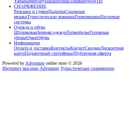
Yamaha
Mercury
Suzuki
Honda
Tohatsu
PowerTec
СНАРЯЖЕНИЕ
Рюкзаки и сумки
Палатки
Спальные
мешки
Туристические коврики
Гермомешки
Питьевые
системы
Одежда и обувь
Штормовая
Зимняя одежда
Термобелье
Головные
уборы
Очки
Обувь
Информация
Оплата и доставка
Контакты
Кредит
Скидки
Дисконтная
карта
Подарочный сертификат
Публичная оферта
Powered by
Adventure
online store © 2026
Интернет магазин Adventure
Туристическое снаряжение