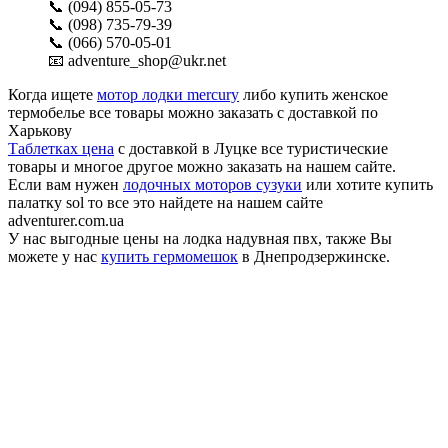
📞 (094) 855-05-73
📞 (098) 735-79-39
📞 (066) 570-05-01
📧 adventure_shop@ukr.net
Когда ищете
мотор лодки mercury
либо купить женское
термобелье все товары можно заказать с доставкой по
Харькову
Таблетках цена
с доставкой в Луцке все туристические
товары и многое другое можно заказать на нашем сайте.
Если вам нужен
лодочных моторов сузуки
или хотите купить
палатку sol то все это найдете на нашем сайте
adventurer.com.ua
У нас выгодные цены на лодка надувная пвх, также Вы
можете у нас
купить гермомешок
в Днепродзержинске.