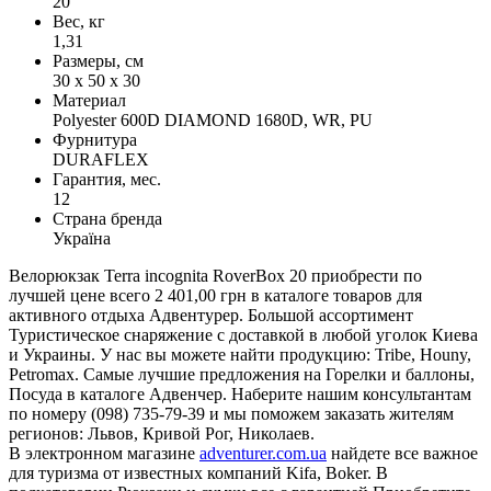
20
Вес, кг
1,31
Размеры, см
30 х 50 х 30
Материал
Polyester 600D DIAMOND 1680D, WR, PU
Фурнитура
DURAFLEX
Гарантия, мес.
12
Страна бренда
Україна
Велорюкзак Terra incognita RoverBox 20 приобрести по
лучшей цене всего 2 401,00 грн в каталоге товаров для
активного отдыха Адвентурер. Большой ассортимент
Туристическое снаряжение с доставкой в любой уголок Киева
и Украины. У нас вы можете найти продукцию: Tribe, Houny,
Petromax. Самые лучшие предложения на Горелки и баллоны,
Посуда в каталоге Адвенчер. Наберите нашим консультантам
по номеру (098) 735-79-39 и мы поможем заказать жителям
регионов: Львов, Кривой Рог, Николаев.
В электронном магазине
adventurer.com.ua
найдете все важное
для туризма от известных компаний Kifa, Boker. В