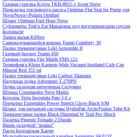
Газовая горелка Kovea TKB-8911-1 Scout Stove
Прокладка топливного насоса Optimus Flat Seal for Pump для
Nova/Nova+/Polaris Optifuel
Шланг Optimus Fuel Hose Nova
Сублиматы Trek'n Eat Макароны под вегетарианским соусом
Болоньезе
Лампа малая KilNex
Самонадувающийся коврик Tramp Comfort+ 30
Палки треккинговые Leki Aergonlite II
Газовый баллон Tramp 450
Газовая горелка Fire Maple FMS-121
Термофляга Klean Kanteen Wide Vacuum Insulated Cafe Cap
Mineral Red 355 ml
Палки треккинговые Leki Carbon Titanium
Надувная лодка Adventure T-270PN
Печка складная щепочница Силумин
Штаны Commandor Neve Matrix
Котелок Terra Incognita Pato 3,0 л
Перчатки Extremities Power Stretch Glove Black S/M
Шланг для питьевой системы HydraPak ArcticFusion Tube Kit
Треккинговые палки Black Diamond W Trail Pro Shock
Палатка Pinguin Tornado 2 Duralu
Якорь складной "кошка"
Паста Болгарская Харчи
Мультифункциональный карабин Sanrenmu SK023Z