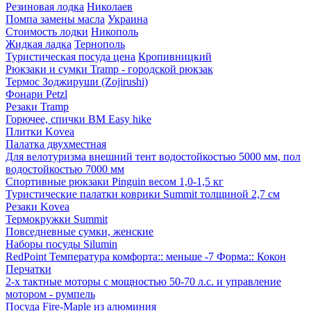
Резиновая лодка
Николаев
Помпа замены масла
Украина
Стоимость лодки
Никополь
Жидкая ладка
Тернополь
Туристическая посуда цена
Кропивницкий
Рюкзаки и сумки Tramp - городской рюкзак
Термос Зоджируши (Zojirushi)
Фонари Petzl
Резаки Tramp
Горючее, спички BM Easy hike
Плитки Kovea
Палатка двухместная
Для велотуризма внешний тент водостойкостью 5000 мм, пол
водостойкостью 7000 мм
Спортивные рюкзаки Pinguin весом 1,0-1,5 кг
Туристические палатки коврики Summit толщиной 2,7 см
Резаки Kovea
Термокружки Summit
Повседневные сумки, женские
Наборы посуды Silumin
RedPoint Температура комфорта:: меньше -7 Форма:: Кокон
Перчатки
2-х тактные моторы c мощностью 50-70 л.с. и управление
мотором - румпель
Посуда Fire-Maple из алюминия