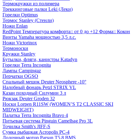
Термокружки из полимера
Треккинговые палки Leki (Леки)
Горелки Optimus
Термос Stanley (Стенли)
Ножи Enlan
RedPoint Температура комфорта:: от 0 до +12 Форма:: Кокон
Винты Yamaha мощностью 3,5 л.с.
Ножи Victorinox
Термоноски
Кружки Stanley
Бутылки, фляги, канистры Katadyn
Горелки Terra Incognita
Лампы Campingaz
Перчатки OGSO
Спальный мешок Deuter Neosphere -10°
Налобный фонарь Petzl STRIX VL
Казан походный Силумин 3 л
Рюкзак Deuter Groden 32
Носки Lorpen R11SW (WOMEN’S T2 CLASSIC SKI
MIDWEIGHT)
Палатка Terra Incognita Bravo 4
Питьевая система Pinguin Camelbag Pro 3L
Точилка Smith's JIFF-S
Сумка рыбацкая Acropolis РС-4
Лодочный мотор Parsun T5.8 BMS