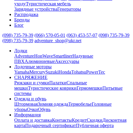
уходу
Туристическая мебель
Зарядные устройства
Генераторы
Распродажа
Бренды
Блог
(098) 735-79-39
(066) 570-05-01
(063) 453-57-07
(098) 735-79-39
(098) 735-79-39
adventure_shop@ukr.net
Лодки
Adventure
HonWave
Smartliner
Надувные
ПВХ
Алюминиевые
Аксессуары
Лодочные моторы
Yamaha
Mercury
Suzuki
Honda
Tohatsu
PowerTec
СНАРЯЖЕНИЕ
Рюкзаки и сумки
Палатки
Спальные
мешки
Туристические коврики
Гермомешки
Питьевые
системы
Одежда и обувь
Штормовая
Зимняя одежда
Термобелье
Головные
уборы
Очки
Обувь
Информация
Оплата и доставка
Контакты
Кредит
Скидки
Дисконтная
карта
Подарочный сертификат
Публичная оферта