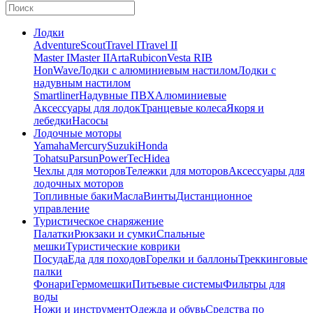
Лодки
Adventure
Scout
Travel I
Travel II
Master I
Master II
Arta
Rubicon
Vesta RIB
HonWave
Лодки с алюминиевым настилом
Лодки с
надувным настилом
Smartliner
Надувные ПВХ
Алюминиевые
Аксессуары для лодок
Транцевые колеса
Якоря и
лебедки
Насосы
Лодочные моторы
Yamaha
Mercury
Suzuki
Honda
Tohatsu
Parsun
PowerTec
Hidea
Чехлы для моторов
Тележки для моторов
Аксессуары для
лодочных моторов
Топливные баки
Масла
Винты
Дистанционное
управление
Туристическое снаряжение
Палатки
Рюкзаки и сумки
Спальные
мешки
Туристические коврики
Посуда
Еда для походов
Горелки и баллоны
Треккинговые
палки
Фонари
Гермомешки
Питьевые системы
Фильтры для
воды
Ножи и инструмент
Одежда и обувь
Средства по