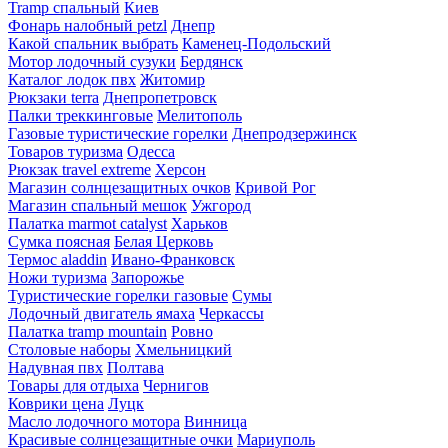
Tramp спальный
Киев
Фонарь налобный petzl
Днепр
Какой спальник выбрать
Каменец-Подольский
Мотор лодочный сузуки
Бердянск
Каталог лодок пвх
Житомир
Рюкзаки terra
Днепропетровск
Палки треккинговые
Мелитополь
Газовые туристические горелки
Днепродзержинск
Товаров туризма
Одесса
Рюкзак travel extreme
Херсон
Магазин солнцезащитных очков
Кривой Рог
Магазин спальный мешок
Ужгород
Палатка marmot catalyst
Харьков
Сумка поясная
Белая Церковь
Термос aladdin
Ивано-Франковск
Ножи туризма
Запорожье
Туристические горелки газовые
Сумы
Лодочный двигатель ямаха
Черкассы
Палатка tramp mountain
Ровно
Столовые наборы
Хмельницкий
Надувная пвх
Полтава
Товары для отдыха
Чернигов
Коврики цена
Луцк
Масло лодочного мотора
Винница
Красивые солнцезащитные очки
Мариуполь