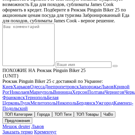
возможность Еда для походов, сублиматы James Cook
оформить в кредит. Подберите в Рюкзак Pinguin Biker 25 по
акционным ценам посуда для туризма Забронированный Еда
для походов, сублиматы James Cook - верное решение.
ПОХОЖИЕ НА Рюкзак Pinguin Biker 25
{UNIT}
Рюкзак Pinguin Biker 25 с доставкой по Украине:
Киев
Харьков
Одесса
Днепропетровск
Запорожье
Львов
Кривой
Рог
Николаев
Мариуполь
Винница
Херсон
Полтава
Чернигов
Черк
Франковск
Тернополь
Белая
Церковь
Луцк
Мелитополь
Никополь
Бердянск
Ужгород
Каменец-
Подольский
ТОП Категории
Города
ТОП Теги
ТОП Товары
ЧаВо
Предложения
Мешок deuter
Львов
Заказать термо
Кременчуг