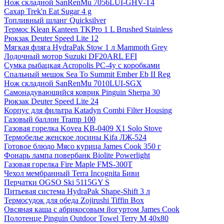
Нож складной SanRenMu 7056LUI-GHV-T4
Сахар Trek'n Eat Sugar 4 g
Топливный шланг Quicksilver
Термос Klean Kanteen TKPro 1 L Brushed Stainless
Рюкзак Deuter Speed Lite 12
Мягкая фляга HydraPak Stow 1 л Mammoth Grey
Лодочный мотор Suzuki DF20ARL EFI
Сумка рыбацкая Acropolis РС-4у с коробками
Спальный мешок Sea To Summit Ember Eb II Reg
Нож складной SanRenMu 7010LUI-SGX
Самонадувающийся коврик Pinguin Sherpa 30
Рюкзак Deuter Speed Lite 24
Корпус для фильтра Katadyn Combi Filter Housing
Газовый баллон Tramp 100
Газовая горелка Kovea KB-0409 X1 Solo Stove
Термобелье женское лосины Kifa ЛЖ-524
Готовое блюдо Мясо курица James Cook 350 г
Фонарь лампа повербанк Biolite Powerlight
Газовая горелка Fire Maple FMS-300T
Чехол мембранный Terra Incognita Биви
Перчатки OGSO Ski 5115GY S
Питьевая система HydraPak Shape-Shift 3 л
Термосудок для обеда Zojirushi Tiffin Box
Овсяная каша с абрикосовым йогуртом James Cook
Полотенце Pinguin Outdoor Towel Terry M 40х80