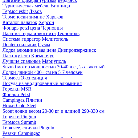
Магазин одежды туризма
Бердянск
Туристическая мебель
Винница
Термос esbit
Львов
Термоноски зимние
Харьков
Каталог палаток
Херсон
Фонарь petzl цена
Черновцы
Палатка терра инкогнита
Тернополь
Система гидратор
Мелитополь
Deuter спальник
Сумы
Лодка алюминиевая цена
Днепродзержинск
Палатку terra
Кременчуг
Лучшие спальные
Мариуполь
Suzuki мотор мощностью 30-40 л.с., 2-х тактный
Лодки длиной 400+ см на 5-7 человек
Термоса Экспедиция
Посуда из анодированный алюминия
Горелки MSR
Фонари Petzl
Campingaz Плитки
Ножи Cold Steel
Scout лодки весом 20-30 кг и длиной 290-330 см
Горелки Pinguin
Термоса Summit
Горючее, спички Pinguin
Резаки Campingaz