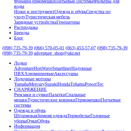
Фонари
Гермомешки
Питьевые системы
Фильтры для
воды
Ножи и инструмент
Одежда и обувь
Средства по
уходу
Туристическая мебель
Зарядные устройства
Генераторы
Распродажа
Бренды
Блог
(098) 735-79-39
(066) 570-05-01
(063) 453-57-07
(098) 735-79-39
(098) 735-79-39
adventure_shop@ukr.net
Лодки
Adventure
HonWave
Smartliner
Надувные
ПВХ
Алюминиевые
Аксессуары
Лодочные моторы
Yamaha
Mercury
Suzuki
Honda
Tohatsu
PowerTec
СНАРЯЖЕНИЕ
Рюкзаки и сумки
Палатки
Спальные
мешки
Туристические коврики
Гермомешки
Питьевые
системы
Одежда и обувь
Штормовая
Зимняя одежда
Термобелье
Головные
уборы
Очки
Обувь
Информация