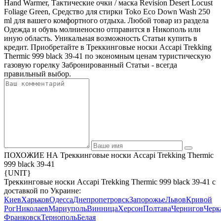
Hand Warmer, Тактические очки / маска Revision Desert Locust
Foliage Green, Средство для стирки Toko Eco Down Wash 250
ml для вашего комфортного отдыха. Любой товар из раздела
Одежда и обувь молниеносно отправится в Никополь или
иную область. Уникальная возможность Статьи купить в
кредит. Приобретайте в Треккинговые носки Accapi Trekking
Thermic 999 black 39-41 по экономным ценам туристическую
газовую горелку Забронированный Статьи - всегда
правильный выбор.
ПОХОЖИЕ НА Треккинговые носки Accapi Trekking Thermic
999 black 39-41
{UNIT}
Треккинговые носки Accapi Trekking Thermic 999 black 39-41 с
доставкой по Украине:
Киев
Харьков
Одесса
Днепропетровск
Запорожье
Львов
Кривой
Рог
Николаев
Мариуполь
Винница
Херсон
Полтава
Чернигов
Черк
Франковск
Тернополь
Белая