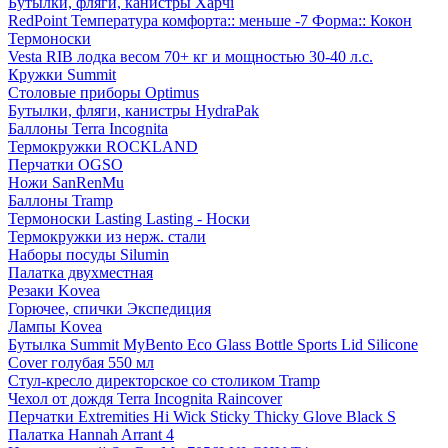
Бутылки, фляги, канистры Харчі
RedPoint Температура комфорта:: меньше -7 Форма:: Кокон
Термоноски
Vesta RIB лодка весом 70+ кг и мощностью 30-40 л.с.
Кружки Summit
Столовые приборы Optimus
Бутылки, фляги, канистры HydraPak
Баллоны Terra Incognita
Термокружки ROCKLAND
Перчатки OGSO
Ножи SanRenMu
Баллоны Tramp
Термоноски Lasting Lasting - Носки
Термокружки из нерж. стали
Наборы посуды Silumin
Палатка двухместная
Резаки Kovea
Горючее, спички Экспедиция
Лампы Kovea
Бутылка Summit MyBento Eco Glass Bottle Sports Lid Silicone
Cover голубая 550 мл
Стул-кресло директорское со столиком Tramp
Чехол от дождя Terra Incognita Raincover
Перчатки Extremities Hi Wick Sticky Thicky Glove Black S
Палатка Hannah Arrant 4