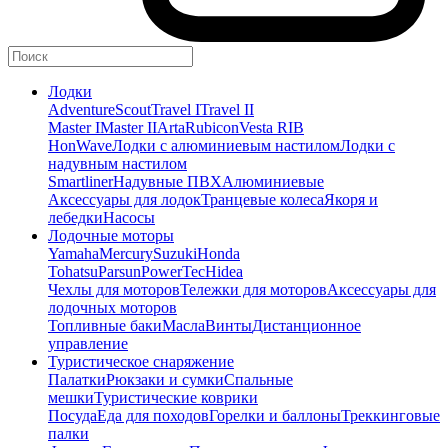
Лодки
Adventure
Scout
Travel I
Travel II
Master I
Master II
Arta
Rubicon
Vesta RIB
HonWave
Лодки с алюминиевым настилом
Лодки с
надувным настилом
Smartliner
Надувные ПВХ
Алюминиевые
Аксессуары для лодок
Транцевые колеса
Якоря и
лебедки
Насосы
Лодочные моторы
Yamaha
Mercury
Suzuki
Honda
Tohatsu
Parsun
PowerTec
Hidea
Чехлы для моторов
Тележки для моторов
Аксессуары для
лодочных моторов
Топливные баки
Масла
Винты
Дистанционное
управление
Туристическое снаряжение
Палатки
Рюкзаки и сумки
Спальные
мешки
Туристические коврики
Посуда
Еда для походов
Горелки и баллоны
Треккинговые
палки