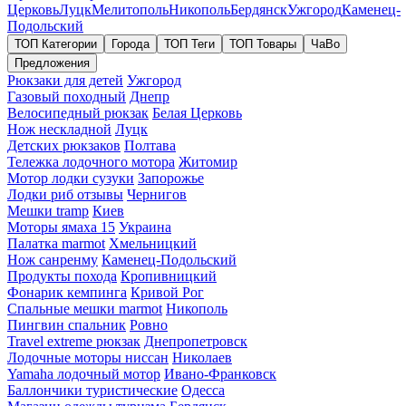
Церковь
Луцк
Мелитополь
Никополь
Бердянск
Ужгород
Каменец-
Подольский
ТОП Категории
Города
ТОП Теги
ТОП Товары
ЧаВо
Предложения
Рюкзаки для детей
Ужгород
Газовый походный
Днепр
Велосипедный рюкзак
Белая Церковь
Нож нескладной
Луцк
Детских рюкзаков
Полтава
Тележка лодочного мотора
Житомир
Мотор лодки сузуки
Запорожье
Лодки риб отзывы
Чернигов
Мешки tramp
Киев
Моторы ямаха 15
Украина
Палатка marmot
Хмельницкий
Нож санренму
Каменец-Подольский
Продукты похода
Кропивницкий
Фонарик кемпинга
Кривой Рог
Спальные мешки marmot
Никополь
Пингвин спальник
Ровно
Travel extreme рюкзак
Днепропетровск
Лодочные моторы ниссан
Николаев
Yamaha лодочный мотор
Ивано-Франковск
Баллончики туристические
Одесса