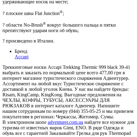
удерживающие носок на месте;
®
? плоские швы Flat Junction
;
®
? области No-Brush
вокруг большого пальца и пятки
препятствуют ударам ноги об обувь;
? произведено в Италии.
Бренд
Accapi
Треккинговые носки Accapi Trekking Thermic 999 black 39-41
выбрать и заказать по нормальной цене всего 477,00 грн в
интернет магазине туристического снаряжения Адвентурер.
Ассортимент на любой вкус Туристическое снаряжение с
доставкой в любой уголок Киева. У нас вы найдете бренды:
Risam, KingCamp, KingKong. Выгодные предложения на
ЧЕХЛЫ, КОФРЫ, ТУБУСЫ, АКСЕССУАРЫ ДЛЯ
РЮКЗАКОВ в интернет каталоге Адвенчер. Напишите
нашим сотрудникам по номеру (044) 355-05-25 и мы привезем
покупателям в регионах: Черкассы, Житомир, Сумы.
В электронном шопе
adventurer.com.ua
найдете все нужное для
туризма от известных марок Gimi, ENO. В ряде Одежда и
обувь все с гарантией Заказывайте Грелка для рук Thermopad