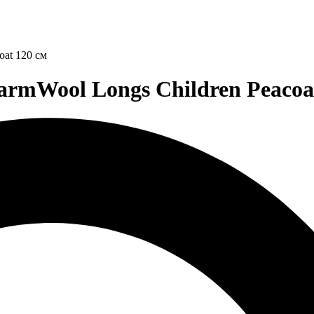
oat 120 см
rmWool Longs Children Peacoat