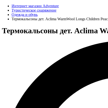
Интернет магазин Adventure
Туристическое снаряжение
Одежда и обувь
Термокальсоны дет. Aclima WarmWool Longs Children Peac
Термокальсоны дет. Aclima Wa