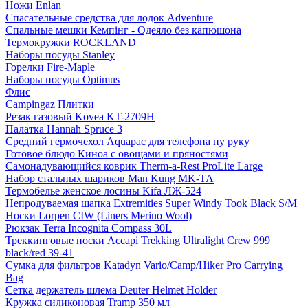
Ножи Enlan
Спасательные средства для лодок Adventure
Спальные мешки Кемпінг - Одеяло без капюшона
Термокружки ROCKLAND
Наборы посуды Stanley
Горелки Fire-Maple
Наборы посуды Optimus
Флис
Campingaz Плитки
Резак газовый Kovea KT-2709H
Палатка Hannah Spruce 3
Средний гермочехол Aquapac для телефона ну руку
Готовое блюдо Киноа с овощами и пряностями
Самонадувающийся коврик Therm-a-Rest ProLite Large
Набор стальных шариков Man Kung MK-TA
Термобелье женское лосины Kifa ЛЖ-524
Непродуваемая шапка Extremities Super Windy Took Black S/M
Носки Lorpen CIW (Liners Merino Wool)
Рюкзак Terra Incognita Compass 30L
Треккинговые носки Accapi Trekking Ultralight Crew 999
black/red 39-41
Сумка для фильтров Katadyn Vario/Camp/Hiker Pro Carrying
Bag
Сетка держатель шлема Deuter Helmet Holder
Кружка силиконовая Tramp 350 мл