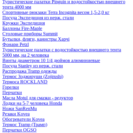
Туристические палатки Pinguin и водостойкостью внешнего
тента 4000 мм
Спортивные рюкзаки Terra Incognita весом 1,5-2,0 кг
Посуда Экспедиция из нерж. стали
Кружки Экспедиция
Баллоны Fire-Maple
Столовые приборы Summit
Бутылки, фляги, канистры Харчі
Фонари Petzl
Туристические палатки с водостойкостью внешнего тента
5000 мм, на 2 человека
Винты диаметром 10 1/4 дюймов алюминиевые
Посуда Stanley из нерж. стали
Распродажа Tramp одежды
Термос Зоджируши (Zojirushi)
Термоса ROCKLAND
Горелки
Перчатки
Масла Motul для смазки - редуктор
Лодки на 5-7 человека Honda
Ножи SanRenMu
Резаки Kovea
Обогреватели Kovea
Термос Tramp (Трамп)
Перчатки OGSO