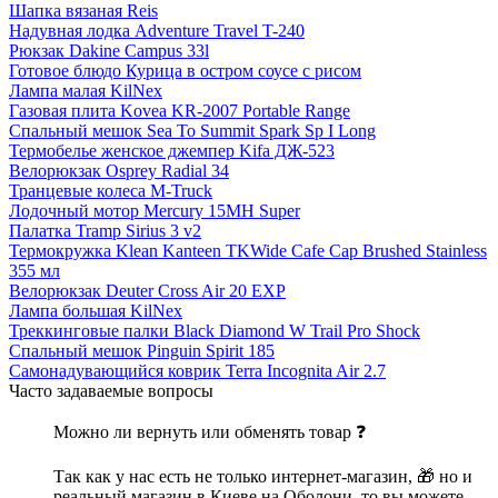
Шапка вязаная Reis
Надувная лодка Adventure Travel T-240
Рюкзак Dakine Campus 33l
Готовое блюдо Курица в остром соусе с рисом
Лампа малая KilNex
Газовая плита Kovea KR-2007 Portable Range
Спальный мешок Sea To Summit Spark Sp I Long
Термобелье женское джемпер Kifa ДЖ-523
Велорюкзак Osprey Radial 34
Транцевые колеса M-Truck
Лодочный мотор Mercury 15MH Super
Палатка Tramp Sirius 3 v2
Термокружка Klean Kanteen TKWide Cafe Cap Brushed Stainless
355 мл
Велорюкзак Deuter Cross Air 20 EXP
Лампа большая KilNex
Треккинговые палки Black Diamond W Trail Pro Shock
Спальный мешок Pinguin Spirit 185
Самонадувающийся коврик Terra Incognita Air 2.7
Часто задаваемые вопросы
Можно ли вернуть или обменять товар ❓
Так как у нас есть не только интернет-магазин, 🎁 но и
реальный магазин в Киеве на Оболони, то вы можете