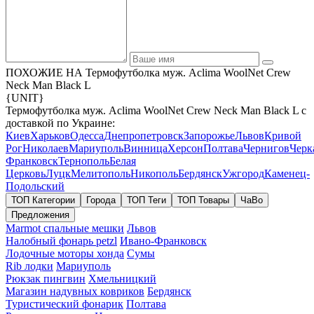
ПОХОЖИЕ НА Термофутболка муж. Aclima WoolNet Crew
Neck Man Black L
{UNIT}
Термофутболка муж. Aclima WoolNet Crew Neck Man Black L с
доставкой по Украине:
Киев
Харьков
Одесса
Днепропетровск
Запорожье
Львов
Кривой
Рог
Николаев
Мариуполь
Винница
Херсон
Полтава
Чернигов
Черк
Франковск
Тернополь
Белая
Церковь
Луцк
Мелитополь
Никополь
Бердянск
Ужгород
Каменец-
Подольский
ТОП Категории
Города
ТОП Теги
ТОП Товары
ЧаВо
Предложения
Marmot спальные мешки
Львов
Налобный фонарь petzl
Ивано-Франковск
Лодочные моторы хонда
Сумы
Rib лодки
Мариуполь
Рюкзак пингвин
Хмельницкий
Магазин надувных ковриков
Бердянск
Туристический фонарик
Полтава