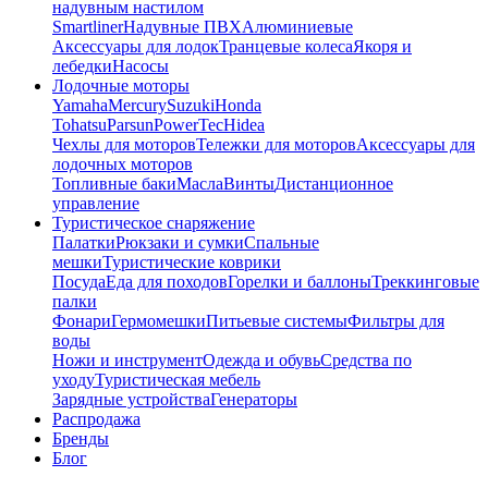
надувным настилом
Smartliner
Надувные ПВХ
Алюминиевые
Аксессуары для лодок
Транцевые колеса
Якоря и
лебедки
Насосы
Лодочные моторы
Yamaha
Mercury
Suzuki
Honda
Tohatsu
Parsun
PowerTec
Hidea
Чехлы для моторов
Тележки для моторов
Аксессуары для
лодочных моторов
Топливные баки
Масла
Винты
Дистанционное
управление
Туристическое снаряжение
Палатки
Рюкзаки и сумки
Спальные
мешки
Туристические коврики
Посуда
Еда для походов
Горелки и баллоны
Треккинговые
палки
Фонари
Гермомешки
Питьевые системы
Фильтры для
воды
Ножи и инструмент
Одежда и обувь
Средства по
уходу
Туристическая мебель
Зарядные устройства
Генераторы
Распродажа
Бренды
Блог