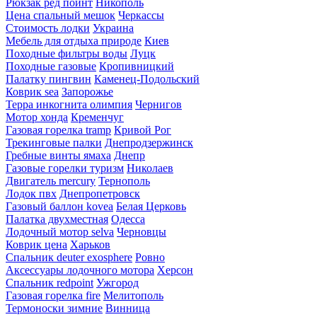
Рюкзак ред поинт
Никополь
Цена спальный мешок
Черкассы
Стоимость лодки
Украина
Мебель для отдыха природе
Киев
Походные фильтры воды
Луцк
Походные газовые
Кропивницкий
Палатку пингвин
Каменец-Подольский
Коврик sea
Запорожье
Терра инкогнита олимпия
Чернигов
Мотор хонда
Кременчуг
Газовая горелка tramp
Кривой Рог
Трекинговые палки
Днепродзержинск
Гребные винты ямаха
Днепр
Газовые горелки туризм
Николаев
Двигатель mercury
Тернополь
Лодок пвх
Днепропетровск
Газовый баллон kovea
Белая Церковь
Палатка двухместная
Одесса
Лодочный мотор selva
Черновцы
Коврик цена
Харьков
Спальник deuter exosphere
Ровно
Аксессуары лодочного мотора
Херсон
Спальник redpoint
Ужгород
Газовая горелка fire
Мелитополь
Термоноски зимние
Винница