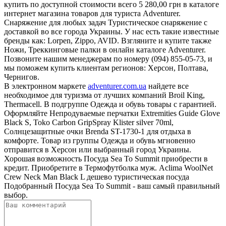
купить по доступной стоимости всего 5 280,00 грн в каталоге
интернет магазина товаров для туриста Adventurer.
Снаряжение для любых задач Туристическое снаряжение с
доставкой во все города Украины. У нас есть такие известные
бренды как: Lorpen, Zippo, AVID. Взгляните и купите также
Ножи, Треккинговые палки в онлайн каталоге Adventurer.
Позвоните нашим менеджерам по номеру (094) 855-05-73, и
мы поможем купить клиентам регионов: Херсон, Полтава,
Чернигов.
В электронном маркете
adventurer.com.ua
найдете все
необходимое для туризма от лучших компаний Broil King,
Thermacell. В подгруппе Одежда и обувь товары с гарантией.
Оформляйте Непродуваемые перчатки Extremities Guide Glove
Black S, Toko Carbon GripSpray Klister silver 70ml,
Солнцезащитные очки Brenda ST-1730-1 для отдыха в
комфорте. Товар из группы Одежда и обувь мгновенно
отправится в Херсон или выбранный город Украины.
Хорошая возможность Посуда Sea To Summit приобрести в
кредит. Приобретите в Термофутболка муж. Aclima WoolNet
Crew Neck Man Black L дешево туристическая посуда
Подобранный Посуда Sea To Summit - ваш самый правильный
выбор.