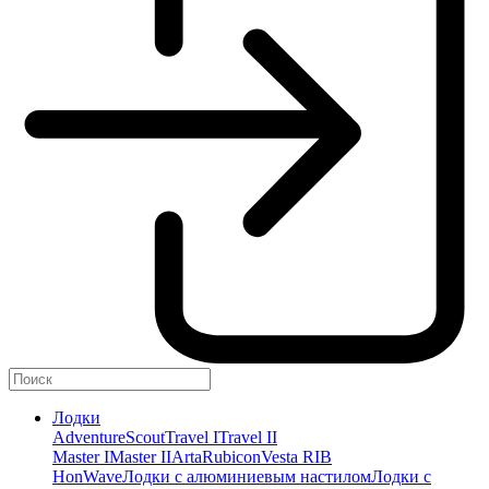
Лодки
Adventure
Scout
Travel I
Travel II
Master I
Master II
Arta
Rubicon
Vesta RIB
HonWave
Лодки с алюминиевым настилом
Лодки с