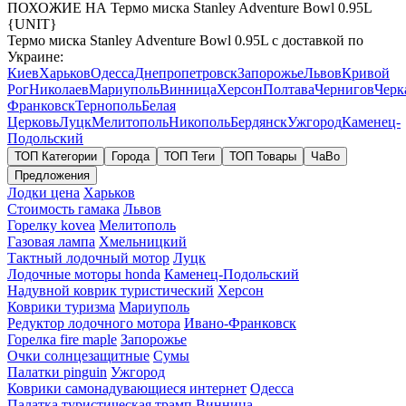
ПОХОЖИЕ НА Термо миска Stanley Adventure Bowl 0.95L
{UNIT}
Термо миска Stanley Adventure Bowl 0.95L с доставкой по
Украине:
Киев
Харьков
Одесса
Днепропетровск
Запорожье
Львов
Кривой
Рог
Николаев
Мариуполь
Винница
Херсон
Полтава
Чернигов
Черк
Франковск
Тернополь
Белая
Церковь
Луцк
Мелитополь
Никополь
Бердянск
Ужгород
Каменец-
Подольский
ТОП Категории
Города
ТОП Теги
ТОП Товары
ЧаВо
Предложения
Лодки цена
Харьков
Стоимость гамака
Львов
Горелку kovea
Мелитополь
Газовая лампа
Хмельницкий
Тактный лодочный мотор
Луцк
Лодочные моторы honda
Каменец-Подольский
Надувной коврик туристический
Херсон
Коврики туризма
Мариуполь
Редуктор лодочного мотора
Ивано-Франковск
Горелка fire maple
Запорожье
Очки солнцезащитные
Сумы
Палатки pinguin
Ужгород
Коврики самонадувающиеся интернет
Одесса
Палатка туристическая трамп
Винница