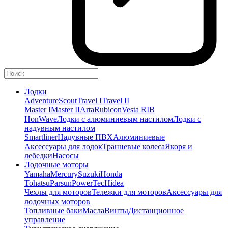
Лодки
Adventure
Scout
Travel I
Travel II
Master I
Master II
Arta
Rubicon
Vesta RIB
HonWave
Лодки с алюминиевым настилом
Лодки с
надувным настилом
Smartliner
Надувные ПВХ
Алюминиевые
Аксессуары для лодок
Транцевые колеса
Якоря и
лебедки
Насосы
Лодочные моторы
Yamaha
Mercury
Suzuki
Honda
Tohatsu
Parsun
PowerTec
Hidea
Чехлы для моторов
Тележки для моторов
Аксессуары для
лодочных моторов
Топливные баки
Масла
Винты
Дистанционное
управление