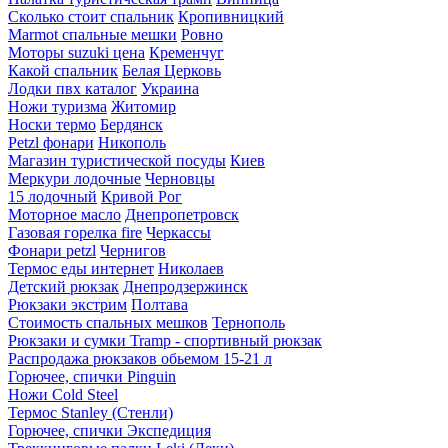
Сколько стоит спальник
Кропивницкий
Marmot спальные мешки
Ровно
Моторы suzuki цена
Кременчуг
Какой спальник
Белая Церковь
Лодки пвх каталог
Украина
Ножи туризма
Житомир
Носки термо
Бердянск
Petzl фонари
Никополь
Магазин туристической посуды
Киев
Меркури лодочные
Черновцы
15 лодочный
Кривой Рог
Моторное масло
Днепропетровск
Газовая горелка fire
Черкассы
Фонари petzl
Чернигов
Термос еды интернет
Николаев
Детский рюкзак
Днепродзержинск
Рюкзаки экстрим
Полтава
Стоимость спальных мешков
Тернополь
Рюкзаки и сумки Tramp - спортивный рюкзак
Распродажа рюкзаков обьемом 15-21 л
Горючее, спички Pinguin
Ножи Cold Steel
Термос Stanley (Стенли)
Горючее, спички Экспедиция