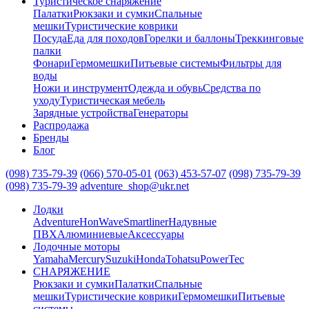
Туристическое снаряжение
Палатки
Рюкзаки и сумки
Спальные
мешки
Туристические коврики
Посуда
Еда для походов
Горелки и баллоны
Треккинговые
палки
Фонари
Гермомешки
Питьевые системы
Фильтры для
воды
Ножи и инструмент
Одежда и обувь
Средства по
уходу
Туристическая мебель
Зарядные устройства
Генераторы
Распродажа
Бренды
Блог
(098) 735-79-39
(066) 570-05-01
(063) 453-57-07
(098) 735-79-39
(098) 735-79-39
adventure_shop@ukr.net
Лодки
Adventure
HonWave
Smartliner
Надувные
ПВХ
Алюминиевые
Аксессуары
Лодочные моторы
Yamaha
Mercury
Suzuki
Honda
Tohatsu
PowerTec
СНАРЯЖЕНИЕ
Рюкзаки и сумки
Палатки
Спальные
мешки
Туристические коврики
Гермомешки
Питьевые
системы