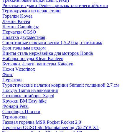
Треккинговые палки Leki (Леки)
Рюкзаки и сумки Deuter - рюкзак тактический/охота
Термокружки из нерж. стали
Горелки Kovea
Лампы Kovea
Лампы Campingaz
Перчатки OGSO
Палатка двухместная
Спортивные рюкзаки весом 1,5-2,0 кг, с нижним/
фронтальным входом
Винты сталь нержавейка для моторов Honda
Наборы посуды Klean Kanteen
Бутылки, фляги, канистры Katadyn
Ножи Victorinox
Флис
Перчатки
Туристические палатки коврики Summit толщиной 2,7 см
Посуда Tramp из алюминия
Столовые приборы Харчі
Кружки BM Easy hike
Фонари Petzl
Campingaz Плитки
Термоноски
Газовая горелка MSR Pocket Rocket 2.0
Перчатки OGSO Ski Mountaineering 7622YB XL