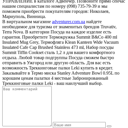
УПРАВЛЕНИЕ в каталоге Адвенчер. Позвоните прямо сейчас
нашим специалистам по номеру (098) 735-79-39 и мы
поможем приобрести покупателям городов: Николаев,
Мариуполь, Винница.
В виртуальном магазине
adventurer.com.ua
найдете
необходимое для туризма от знаменитых брендов Truvativ,
Terra Nova. В категории Посуда на каждое изделие есть
гарантия. Приобретите Термокружка Summit B&Co 400 ml
Insulated Mug Grey, Термофляга Klean Kanteen Wide Vacuum
Insulated Cafe Cap Brushed Stainless 473 ml, Набор посуды
Summit Tiffin Cookset сталь 1,2 л для вашего комфортного
отдыха. Любой товар подгруппы Посуда сможем быстро
отправить в Ужгород или другую область. Для вас есть
возможность Треккинговые палки Leki купить в кредит.
Заказывайте в Термо миска Stanley Adventure Bowl 0.95L по
хорошим ценам палатки 4 местные Забронированный
Треккинговые палки Leki - ваш наилучший выбор.