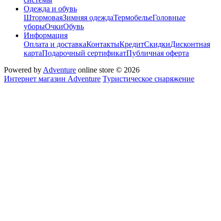
Одежда и обувь
Штормовая
Зимняя одежда
Термобелье
Головные
уборы
Очки
Обувь
Информация
Оплата и доставка
Контакты
Кредит
Скидки
Дисконтная
карта
Подарочный сертификат
Публичная оферта
Powered by
Adventure
online store © 2026
Интернет магазин Adventure
Туристическое снаряжение