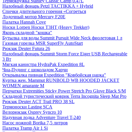
Термокружка Stanley Classic Camp 0.47L
Налобный фонарь Petzl TACTIKKA + Hybrid
Спички длительного горения «Согреться
Лодочный мотор Mercury F20E
Палатка Hannah Cove
Носки Lorpen Носки T3HT (Heavy Trekker)
Якорь складной "кошка"
Бутылка для воды Summit Pursuit Wide Neck фиолетовая 1 л
Газовая горелка MSR SuperFly AutoStart
Рюкзак Deuter Futura 26
Налобный фонарь Summit Storm Force Eiger USB Rechargeable
3 Вт
Мягкая канистра HydraPak Expedition 8L
Чиа-Пудинг с шоколадом Харчи
Открывалка пивная Expedition "Ковбойская цацка"
Куртка жен. Mammut RUNBOLD WB HOODED JACKET
WOMEN amarante M
Перчатки Extremities Sticky Power Stretch Pro Glove Black S/M
Складной туристический коврик Terra Incognita Sleep Mat Pro
Рюкзак Deuter ACT Trail PRO 38 SL
Термоноски Lasting SCA
Велорюкзак Osprey Syncro 10
Надувная лодка Adventure Travel T-240
Насос ножной Borika 7,5 литров
Палатка Tramp Air 1 Si