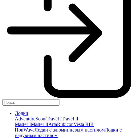
Лодки
Adventure
Scout
Travel I
Travel II
Master I
Master II
Arta
Rubicon
Vesta RIB
HonWave
Лодки с алюминиевым настилом
Лодки с
надувным настилом