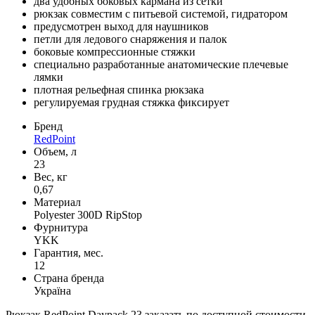
два удобных боковых кармана из сетки
рюкзак совместим с питьевой системой, гидратором
предусмотрен выход для наушников
петли для ледового снаряжения и палок
боковые компрессионные стяжки
специально разработанные анатомические плечевые
лямки
плотная рельефная спинка рюкзака
регулируемая грудная стяжка фиксирует
Бренд
RedPoint
Объем, л
23
Вес, кг
0,67
Материал
Polyester 300D RipStop
Фурнитура
YKK
Гарантия, мес.
12
Страна бренда
Україна
Рюкзак RedPoint Daypack 23 заказать по доступной стоимости