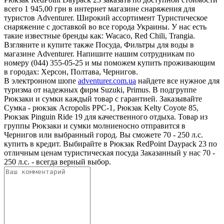
всего 1 945,00 грн в интернет магазине снаряжения для
туристов Adventurer. Широкий ассортимент Туристическое
снаряжение с доставкой во все города Украины. У нас есть
такие известные бренды как: Wacaco, Red Chili, Trangia.
Взгляните и купите также Посуда, Фильтры для воды в
магазине Adventurer. Напишите нашим сотрудникам по
номеру (044) 355-05-25 и мы поможем купить проживающим
в городах: Херсон, Полтава, Чернигов.
В электронном шопе
adventurer.com.ua
найдете все нужное для
туризма от надежных фирм Suzuki, Primus. В подгруппе
Рюкзаки и сумки каждый товар с гарантией. Заказывайте
Сумка - рюкзак Acropolis РРС-1, Рюкзак Kelty Coyote 85,
Рюкзак Pinguin Ride 19 для качественного отдыха. Товар из
группы Рюкзаки и сумки молниеносно отправится в
Чернигов или выбранный город. Вы сможете 70 - 250 л.с.
купить в кредит. Выбирайте в Рюкзак RedPoint Daypack 23 по
отличным ценам туристическая посуда Заказанный у нас 70 -
250 л.с. - всегда верный выбор.