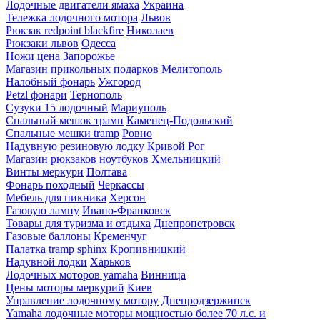
Лодочные двигатели ямаха
Украина
Тележка лодочного мотора
Львов
Рюкзак redpoint blackfire
Николаев
Рюкзаки львов
Одесса
Ножи цена
Запорожье
Магазин прикольных подарков
Мелитополь
Налобный фонарь
Ужгород
Petzl фонари
Тернополь
Сузуки 15 лодочный
Мариуполь
Спальный мешок трамп
Каменец-Подольский
Спальные мешки tramp
Ровно
Надувную резиновую лодку
Кривой Рог
Магазин рюкзаков ноутбуков
Хмельницкий
Винты меркури
Полтава
Фонарь походный
Черкассы
Мебель для пикника
Херсон
Газовую лампу
Ивано-Франковск
Товары для туризма и отдыха
Днепропетровск
Газовые баллоны
Кременчуг
Палатка tramp sphinx
Кропивницкий
Надувной лодки
Харьков
Лодочных моторов yamaha
Винница
Цены моторы меркурий
Киев
Управление лодочному мотору
Днепродзержинск
Yamaha лодочные моторы мощностью более 70 л.с. и