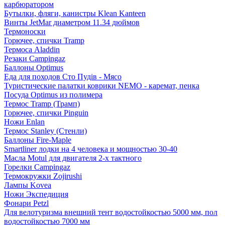
карбюратором
Бутылки, фляги, канистры Klean Kanteen
Винты JetMar диаметром 11.34 дюймов
Термоноски
Горючее, спички Tramp
Термоса Aladdin
Резаки Campingaz
Баллоны Optimus
Еда для походов Сто Пудів - Мясо
Туристические палатки коврики NEMO - каремат, пенка
Посуда Optimus из полимера
Термос Tramp (Трамп)
Горючее, спички Pinguin
Ножи Enlan
Термос Stanley (Стенли)
Баллоны Fire-Maple
Smartliner лодки на 4 человека и мощностью 30-40
Масла Motul для двигателя 2-х тактного
Горелки Campingaz
Термокружки Zojirushi
Лампы Kovea
Ножи Экспедиция
Фонари Petzl
Для велотуризма внешний тент водостойкостью 5000 мм, пол
водостойкостью 7000 мм