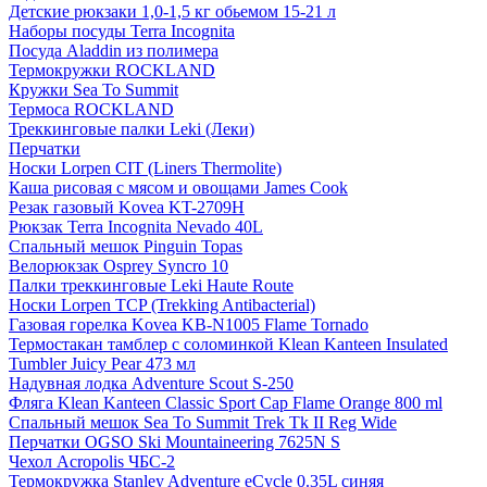
Детские рюкзаки 1,0-1,5 кг обьемом 15-21 л
Наборы посуды Terra Incognita
Посуда Aladdin из полимера
Термокружки ROCKLAND
Кружки Sea To Summit
Термоса ROCKLAND
Треккинговые палки Leki (Леки)
Перчатки
Носки Lorpen CIT (Liners Thermolite)
Каша рисовая с мясом и овощами James Cook
Резак газовый Kovea KT-2709H
Рюкзак Terra Incognita Nevado 40L
Спальный мешок Pinguin Topas
Велорюкзак Osprey Syncro 10
Палки треккинговые Leki Haute Route
Носки Lorpen TCP (Trekking Antibacterial)
Газовая горелка Kovea KB-N1005 Flame Tornado
Термостакан тамблер с соломинкой Klean Kanteen Insulated
Tumbler Juicy Pear 473 мл
Надувная лодка Adventure Scout S-250
Фляга Klean Kanteen Classic Sport Cap Flame Orange 800 ml
Спальный мешок Sea To Summit Trek Tk II Reg Wide
Перчатки OGSO Ski Mountaineering 7625N S
Чехол Acropolis ЧБС-2
Термокружка Stanley Adventure eCycle 0.35L синяя