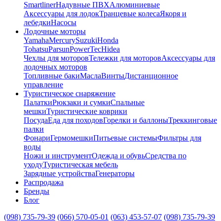
Smartliner
Надувные ПВХ
Алюминиевые
Аксессуары для лодок
Транцевые колеса
Якоря и
лебедки
Насосы
Лодочные моторы
Yamaha
Mercury
Suzuki
Honda
Tohatsu
Parsun
PowerTec
Hidea
Чехлы для моторов
Тележки для моторов
Аксессуары для
лодочных моторов
Топливные баки
Масла
Винты
Дистанционное
управление
Туристическое снаряжение
Палатки
Рюкзаки и сумки
Спальные
мешки
Туристические коврики
Посуда
Еда для походов
Горелки и баллоны
Треккинговые
палки
Фонари
Гермомешки
Питьевые системы
Фильтры для
воды
Ножи и инструмент
Одежда и обувь
Средства по
уходу
Туристическая мебель
Зарядные устройства
Генераторы
Распродажа
Бренды
Блог
(098) 735-79-39
(066) 570-05-01
(063) 453-57-07
(098) 735-79-39