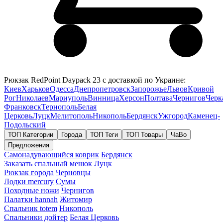
Рюкзак RedPoint Daypack 23 с доставкой по Украине:
Киев
Харьков
Одесса
Днепропетровск
Запорожье
Львов
Кривой
Рог
Николаев
Мариуполь
Винница
Херсон
Полтава
Чернигов
Черк
Франковск
Тернополь
Белая
Церковь
Луцк
Мелитополь
Никополь
Бердянск
Ужгород
Каменец-
Подольский
ТОП Категории
Города
ТОП Теги
ТОП Товары
ЧаВо
Предложения
Самонадувающийся коврик
Бердянск
Заказать спальный мешок
Луцк
Рюкзак города
Черновцы
Лодки mercury
Сумы
Походные ножи
Чернигов
Палатки hannah
Житомир
Спальник totem
Никополь
Спальники дойтер
Белая Церковь