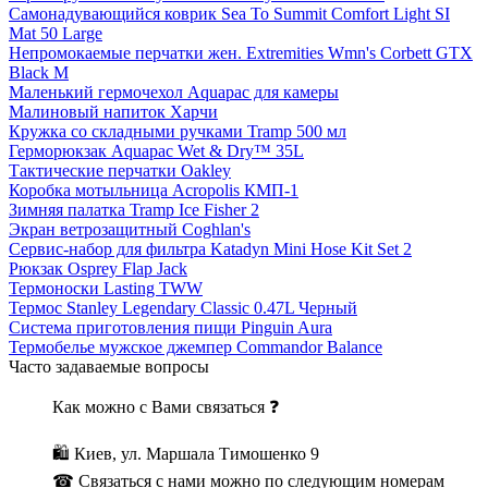
Самонадувающийся коврик Sea To Summit Comfort Light SI
Mat 50 Large
Непромокаемые перчатки жен. Extremities Wmn's Corbett GTX
Black M
Маленький гермочехол Aquapac для камеры
Малиновый напиток Харчи
Кружка со складными ручками Tramp 500 мл
Герморюкзак Aquapac Wet & Dry™ 35L
Тактические перчатки Oakley
Коробка мотыльница Acropolis КМП-1
Зимняя палатка Tramp Ice Fisher 2
Экран ветрозащитный Coghlan's
Сервис-набор для фильтра Katadyn Mini Hose Kit Set 2
Рюкзак Osprey Flap Jack
Термоноски Lasting TWW
Термос Stanley Legendary Classic 0.47L Черный
Система приготовления пищи Pinguin Aura
Термобелье мужское джемпер Commandor Balance
Часто задаваемые вопросы
Как можно с Вами связаться ❓
🛍 Киев, ул. Маршала Тимошенко 9
☎ Связаться с нами можно по следующим номерам