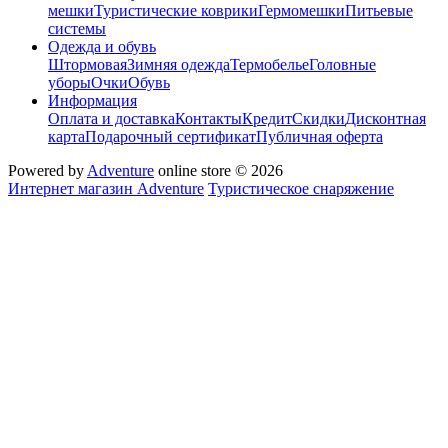
мешки
Туристические коврики
Гермомешки
Питьевые
системы
Одежда и обувь
Штормовая
Зимняя одежда
Термобелье
Головные
уборы
Очки
Обувь
Информация
Оплата и доставка
Контакты
Кредит
Скидки
Дисконтная
карта
Подарочный сертификат
Публичная оферта
Powered by
Adventure
online store © 2026
Интернет магазин Adventure
Туристическое снаряжение