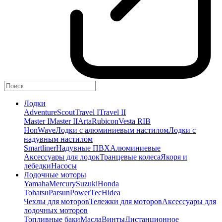
Лодки
Adventure
Scout
Travel I
Travel II
Master I
Master II
Arta
Rubicon
Vesta RIB
HonWave
Лодки с алюминиевым настилом
Лодки с
надувным настилом
Smartliner
Надувные ПВХ
Алюминиевые
Аксессуары для лодок
Транцевые колеса
Якоря и
лебедки
Насосы
Лодочные моторы
Yamaha
Mercury
Suzuki
Honda
Tohatsu
Parsun
PowerTec
Hidea
Чехлы для моторов
Тележки для моторов
Аксессуары для
лодочных моторов
Топливные баки
Масла
Винты
Дистанционное