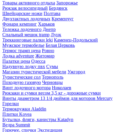
Товары активного отдыха
Запорожье
Рюкзак велосипедный
Бердянск
Швейцарские ножи
Полтава
Двухтактных лодочных
Кременчуг
Фонари кемпинг
Харьков
Тележка лодочного
Днепр
Спальный мешок tramp
Луцк
Треккинговые палки leki
Каменец-Подольский
Мужское термобелье
Белая Церковь
Термос трамп цена
Ровно
Лодка adventure
Житомир
Палатки цена
Одесса
Надувную лодку пвх
Сумы
Магазин туристической мебели
Ужгород
Туристические сол
Тернополь
Походную газовую
Черновцы
Винт лодочного мотора
Николаев
Рюкзаки и сумки весом 3,5 кг - дорожные сумки
Винты диаметром 13 1/4 дюймов для моторов Mercury
Горелки
Термокружки Aladdin
Плитки Kovea
Бутылки, фляги, канистры Katadyn
Ведра Summit
Горючее, спички Экспедиция