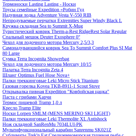
Термоноски Lasting Lasting - Носки
Трусы семейные Expedition «Робин Гуд
Надувная лодка Adventure Vesta V-550 RIB
Непродуваемые перчатки Extremities Super Windy Black L
Кружка складная Sea to Summit X-Mug
Туристический коврик Therm-a-Rest RidgeRest Solar Regular
Спальный мешок Deuter Exosphere 0°
Чехол для лодочного мотора Mercury 2,5/3,3
Самонадувающийся коврик Sea To Summit Comfort Plus SI Mat
80 Large
Сумка Terra Incognita Showerbag
Чехол для лодочного мотора Mercury 10/15
Палатка Terra Incognita Zeta 4
Шланг Optimus Fuel Hose Nova+
Палки треккинговые Leki Micro Stick Titanium
Газовая горелка Kovea TKB-8911-1 Scout Stove
Открывалка пивная Expedition "Ковбойская цацка"
Паста с грибами Харчи
Термос пищевой Tramp 1,0 л
Кресло Tramp Elite
Носки Lorpen SMLM (MENS MERINO SKI LIGHT)
Палки треккинговые Leki Thermolite XL Antishock
Нож складной SanRenMu 7034LUI-PK
Мультифункциональный карабин Sanrenmu SK021Z
Сублиматы Trek'n Eat Средиземноморская тушеная рыба с