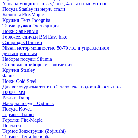
Yamaha мощностью 2-3,5 л.с., 4-х тактные моторы
Посуда Stanley из нерж. стали
Баллоны Fire-Maple
Кружки Terra Incognita
Термокружки Экспедиция
Ножи SanRenMu
Горючее, спички BM Easy hike
Campingaz Плитки
Nissan мотор мощностью 50-70 л.с. и управлением
дистанционным
Наборы посуды Silumin
Столовые приборы из алюминия
Кружки Stanley
Флис
Ножи Cold Steel
Для велотуризма тент на 2 человека, водостойкость пола
10000+ мм
Резаки Tramp
Наборы посуды Optimus
Посуда Kovea
Термоса Tramp
Горелки Fire-Maple
Перчатки
Термос Зоджируши (Zojirushi)
Термоса Terra Incognita