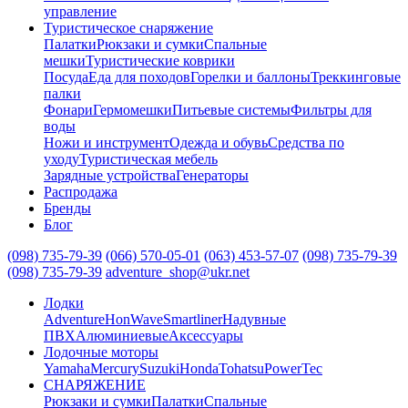
управление
Туристическое снаряжение
Палатки
Рюкзаки и сумки
Спальные
мешки
Туристические коврики
Посуда
Еда для походов
Горелки и баллоны
Треккинговые
палки
Фонари
Гермомешки
Питьевые системы
Фильтры для
воды
Ножи и инструмент
Одежда и обувь
Средства по
уходу
Туристическая мебель
Зарядные устройства
Генераторы
Распродажа
Бренды
Блог
(098) 735-79-39
(066) 570-05-01
(063) 453-57-07
(098) 735-79-39
(098) 735-79-39
adventure_shop@ukr.net
Лодки
Adventure
HonWave
Smartliner
Надувные
ПВХ
Алюминиевые
Аксессуары
Лодочные моторы
Yamaha
Mercury
Suzuki
Honda
Tohatsu
PowerTec
СНАРЯЖЕНИЕ
Рюкзаки и сумки
Палатки
Спальные