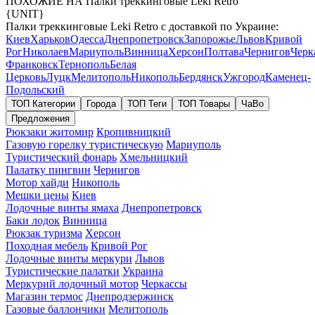
ПОХОЖИЕ НА Палки треккинговые Leki Retro
{UNIT}
Палки треккинговые Leki Retro с доставкой по Украине:
Киев
Харьков
Одесса
Днепропетровск
Запорожье
Львов
Кривой
Рог
Николаев
Мариуполь
Винница
Херсон
Полтава
Чернигов
Черк
Франковск
Тернополь
Белая
Церковь
Луцк
Мелитополь
Никополь
Бердянск
Ужгород
Каменец-
Подольский
ТОП Категории
Города
ТОП Теги
ТОП Товары
ЧаВо
Предложения
Рюкзаки житомир
Кропивницкий
Газовую горелку туристическую
Мариуполь
Туристический фонарь
Хмельницкий
Палатку пингвин
Чернигов
Мотор хайди
Никополь
Мешки цены
Киев
Лодочные винты ямаха
Днепропетровск
Баки лодок
Винница
Рюкзак туризма
Херсон
Походная мебель
Кривой Рог
Лодочные винты меркури
Львов
Туристические палатки
Украина
Меркурий лодочный мотор
Черкассы
Магазин термос
Днепродзержинск
Газовые баллончики
Мелитополь