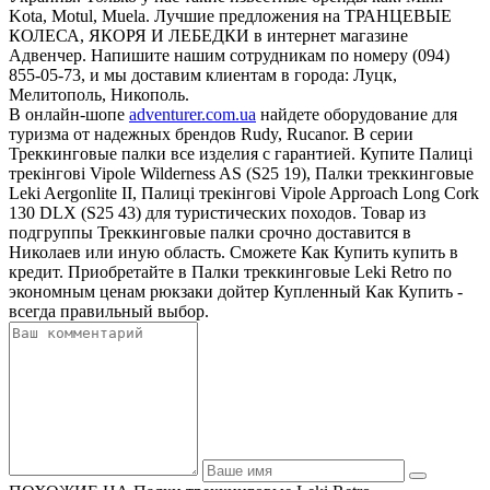
Kota, Motul, Muela. Лучшие предложения на ТРАНЦЕВЫЕ
КОЛЕСА, ЯКОРЯ И ЛЕБЕДКИ в интернет магазине
Адвенчер. Напишите нашим сотрудникам по номеру (094)
855-05-73, и мы доставим клиентам в города: Луцк,
Мелитополь, Никополь.
В онлайн-шопе
adventurer.com.ua
найдете оборудование для
туризма от надежных брендов Rudy, Rucanor. В серии
Треккинговые палки все изделия с гарантией. Купите Палиці
трекінгові Vipole Wilderness AS (S25 19), Палки треккинговые
Leki Aergonlite II, Палиці трекінгові Vipole Approach Long Cork
130 DLX (S25 43) для туристических походов. Товар из
подгруппы Треккинговые палки срочно доставится в
Николаев или иную область. Сможете Как Купить купить в
кредит. Приобретайте в Палки треккинговые Leki Retro по
экономным ценам рюкзаки дойтер Купленный Как Купить -
всегда правильный выбор.