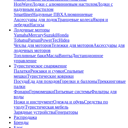
HonWave
Лодки с алюминиевым настилом
Лодки с
надувным настилом
Smartliner
Надувные ПВХ
Алюминиевые
Аксессуары для лодок
Транцевые колеса
Якоря и
лебедки
Насосы
Лодочные моторы
Yamaha
Mercury
Suzuki
Honda
Tohatsu
Parsun
PowerTec
Hidea
Чехлы для моторов
Тележки для моторов
Аксессуары для
лодочных моторов
Топливные баки
Масла
Винты
Дистанционное
управление
Туристическое снаряжение
Палатки
Рюкзаки и сумки
Спальные
мешки
Туристические коврики
Посуда
Еда для походов
Горелки и баллоны
Треккинговые
палки
Фонари
Гермомешки
Питьевые системы
Фильтры для
воды
Ножи и инструмент
Одежда и обувь
Средства по
уходу
Туристическая мебель
Зарядные устройства
Генераторы
Распродажа
Бренды
Блог