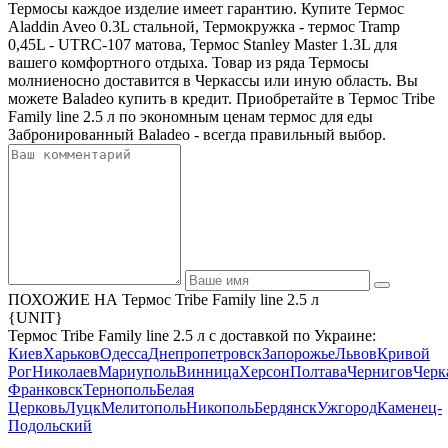
Термосы каждое изделие имеет гарантию. Купите Термос
Aladdin Aveo 0.3L стальной, Термокружка - термос Tramp
0,45L - UTRC-107 матова, Термос Stanley Master 1.3L для
вашего комфортного отдыха. Товар из ряда Термосы
молниеносно доставится в Черкассы или иную область. Вы
можете Baladeo купить в кредит. Приобретайте в Термос Tribe
Family line 2.5 л по экономным ценам термос для еды
Забронированный Baladeo - всегда правильный выбор.
ПОХОЖИЕ НА Термос Tribe Family line 2.5 л
{UNIT}
Термос Tribe Family line 2.5 л с доставкой по Украине:
Киев
Харьков
Одесса
Днепропетровск
Запорожье
Львов
Кривой
Рог
Николаев
Мариуполь
Винница
Херсон
Полтава
Чернигов
Черк
Франковск
Тернополь
Белая
Церковь
Луцк
Мелитополь
Никополь
Бердянск
Ужгород
Каменец-
Подольский