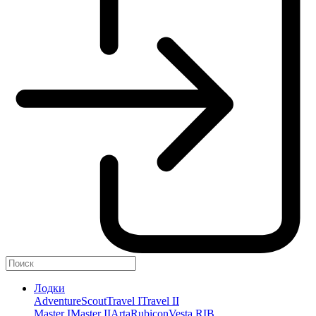
Лодки
Adventure
Scout
Travel I
Travel II
Master I
Master II
Arta
Rubicon
Vesta RIB