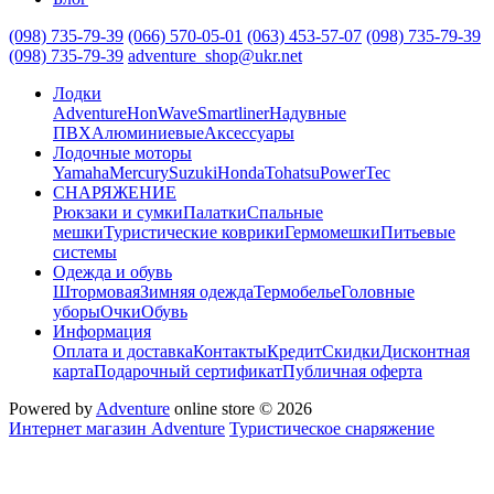
(098) 735-79-39
(066) 570-05-01
(063) 453-57-07
(098) 735-79-39
(098) 735-79-39
adventure_shop@ukr.net
Лодки
Adventure
HonWave
Smartliner
Надувные
ПВХ
Алюминиевые
Аксессуары
Лодочные моторы
Yamaha
Mercury
Suzuki
Honda
Tohatsu
PowerTec
СНАРЯЖЕНИЕ
Рюкзаки и сумки
Палатки
Спальные
мешки
Туристические коврики
Гермомешки
Питьевые
системы
Одежда и обувь
Штормовая
Зимняя одежда
Термобелье
Головные
уборы
Очки
Обувь
Информация
Оплата и доставка
Контакты
Кредит
Скидки
Дисконтная
карта
Подарочный сертификат
Публичная оферта
Powered by
Adventure
online store © 2026
Интернет магазин Adventure
Туристическое снаряжение