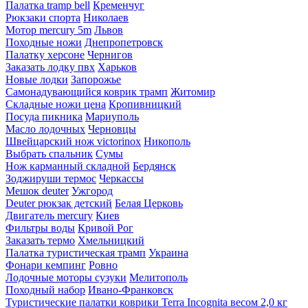
Палатка tramp bell
Кременчуг
Рюкзаки спорта
Николаев
Мотор mercury 5m
Львов
Походные ножи
Днепропетровск
Палатку херсоне
Чернигов
Заказать лодку пвх
Харьков
Новые лодки
Запорожье
Самонадувающийся коврик трамп
Житомир
Складные ножи цена
Кропивницкий
Посуда пикника
Мариуполь
Масло лодочных
Черновцы
Швейцарский нож victorinox
Никополь
Выбрать спальник
Сумы
Нож карманный складной
Бердянск
Зоджируши термос
Черкассы
Мешок deuter
Ужгород
Deuter рюкзак детский
Белая Церковь
Двигатель mercury
Киев
Фильтры воды
Кривой Рог
Заказать термо
Хмельницкий
Палатка туристическая трамп
Украина
Фонари кемпинг
Ровно
Лодочные моторы сузуки
Мелитополь
Походный набор
Ивано-Франковск
Туристические палатки коврики Terra Incognita весом 2,0 кг