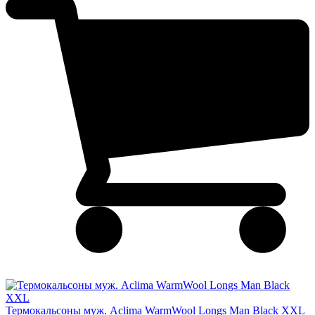
Термокальсоны муж. Aclima WarmWool Longs Man Black XXL