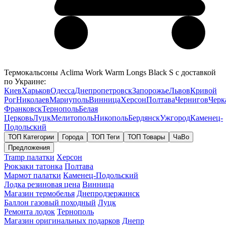
Термокальсоны Aclima Work Warm Longs Black S с доставкой
по Украине:
Киев
Харьков
Одесса
Днепропетровск
Запорожье
Львов
Кривой
Рог
Николаев
Мариуполь
Винница
Херсон
Полтава
Чернигов
Черк
Франковск
Тернополь
Белая
Церковь
Луцк
Мелитополь
Никополь
Бердянск
Ужгород
Каменец-
Подольский
ТОП Категории
Города
ТОП Теги
ТОП Товары
ЧаВо
Предложения
Tramp палатки
Херсон
Рюкзаки татонка
Полтава
Мармот палатки
Каменец-Подольский
Лодка резиновая цена
Винница
Магазин термобелья
Днепродзержинск
Баллон газовый походный
Луцк
Ремонта лодок
Тернополь
Магазин оригинальных подарков
Днепр