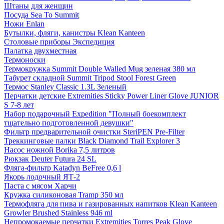
Штаны для женщин
Посуда Sea To Summit
Ножи Enlan
Бутылки, фляги, канистры Klean Kanteen
Столовые приборы Экспедиция
Палатка двухместная
Термоноски
Термокружка Summit Double Walled Mug зеленая 380 мл
Табурет складной Summit Tripod Stool Forest Green
Термос Stanley Classic 1.3L Зеленый
Перчатки детские Extremities Sticky Power Liner Glove JUNIOR
S 7-8 лет
Набор подарочный Expedition "Полный боекомплект
тщательно подготовленной девушки"
Фильтр предварительной очистки SteriPEN Pre-Filter
Треккинговые палки Black Diamond Trail Explorer 3
Насос ножной Borika 7,5 литров
Рюкзак Deuter Futura 24 SL
Фляга-фильтр Katadyn BeFree 0,6 l
Якорь лодочный ЯТ-2
Паста с мясом Харчи
Кружка силиконовая Tramp 350 мл
Термофляга для пива и газированных напитков Klean Kanteen
Growler Brushed Stainless 946 ml
Непромокаемые перчатки Extremities Torres Peak Glove