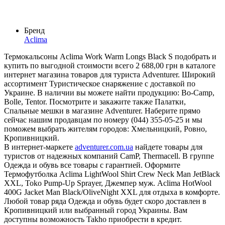
Бренд
Aclima
Термокальсоны Aclima Work Warm Longs Black S подобрать и
купить по выгодной стоимости всего 2 688,00 грн в каталоге
интернет магазина товаров для туриста Adventurer. Широкий
ассортимент Туристическое снаряжение с доставкой по
Украине. В наличии вы можете найти продукцию: Bo-Camp,
Bolle, Tentor. Посмотрите и закажите также Палатки,
Спальные мешки в магазине Adventurer. Наберите прямо
сейчас нашим продавцам по номеру (044) 355-05-25 и мы
поможем выбрать жителям городов: Хмельницкий, Ровно,
Кропивницкий.
В интернет-маркете
adventurer.com.ua
найдете товары для
туристов от надежных компаний CamP, Thermacell. В группе
Одежда и обувь все товары с гарантией. Оформите
Термофутболка Aclima LightWool Shirt Crew Neck Man JetBlack
XXL, Toko Pump-Up Sprayer, Джемпер муж. Aclima HotWool
400G Jacket Man Black/OliveNight XXL для отдыха в комфорте.
Любой товар ряда Одежда и обувь будет скоро доставлен в
Кропивницкий или выбранный город Украины. Вам
доступны возможность Takho приобрести в кредит.