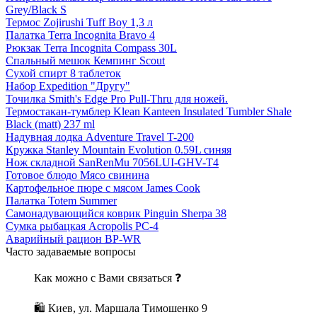
Grey/Black S
Термос Zojirushi Tuff Boy 1,3 л
Палатка Terra Incognita Bravo 4
Рюкзак Terra Incognita Compass 30L
Спальный мешок Кемпинг Scout
Сухой спирт 8 таблеток
Набор Expedition "Другу"
Точилка Smith's Edge Pro Pull-Thru для ножей.
Термостакан-тумблер Klean Kanteen Insulated Tumbler Shale
Black (matt) 237 ml
Надувная лодка Adventure Travel T-200
Кружка Stanley Mountain Evolution 0.59L синяя
Нож складной SanRenMu 7056LUI-GHV-T4
Готовое блюдо Мясо свинина
Картофельное пюре с мясом James Cook
Палатка Totem Summer
Самонадувающийся коврик Pinguin Sherpa 38
Сумка рыбацкая Acropolis РС-4
Аварийный рацион BP-WR
Часто задаваемые вопросы
Как можно с Вами связаться ❓
🛍 Киев, ул. Маршала Тимошенко 9