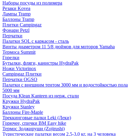
Наборы посуды из полимера
Резаки Kovea
Лампы Tramp
Баллоны Tramp
Плитки Campingaz
Фонари Petzl
Перчатки
Палатки SOL с каркасом - сталь
Винты диаметром 11 5/8 дюймов для моторов Yamaha
Термоса Summit
Горелки
Бутылки, фляги, канистры HydraPak
Ножи Victorinox
Campingaz Плитки
Перчатки OGSO
Палатки с внешним тентом 3000 мм и водостойкостью пола
5000 мм
Посуда Klean Kanteen из нерж. стали
Кружки HydraPak
Кружки Stanley
Баллоны Fire-Maple
Треккинговые палки Leki (Леки)
Горючее, спички BM Easy hike
Термос Зоджируши (Zojirushi)
Туристические палатки весом 2,5-3,0 кг, на 3 человека