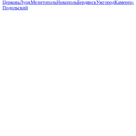
Церковь
Луцк
Мелитополь
Никополь
Бердянск
Ужгород
Каменец-
Подольский