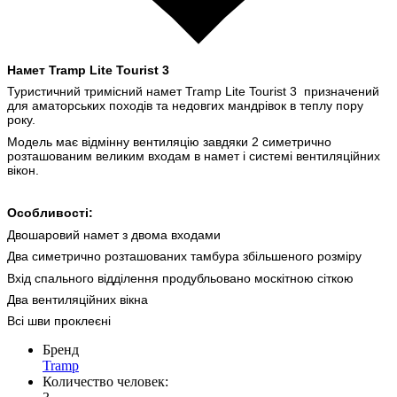
Намет Tramp Lite Tourist 3
Туристичний тримісний намет Tramp Lite Tourist 3
призначений
для аматорських походів та недовгих мандрівок в теплу пору
року.
Модель має відмінну вентиляцію завдяки 2 симетрично
розташованим великим входам в намет і системі вентиляційних
вікон.
Особливості:
Двошаровий намет з двома входами
Два симетрично розташованих тамбура збільшеного розміру
Вхід спального відділення продубльовано москітною сіткою
Два вентиляційних вікна
Всі шви проклеєні
Бренд
Tramp
Количество человек: