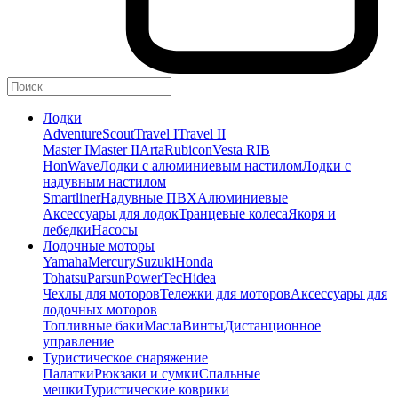
Лодки
Adventure
Scout
Travel I
Travel II
Master I
Master II
Arta
Rubicon
Vesta RIB
HonWave
Лодки с алюминиевым настилом
Лодки с
надувным настилом
Smartliner
Надувные ПВХ
Алюминиевые
Аксессуары для лодок
Транцевые колеса
Якоря и
лебедки
Насосы
Лодочные моторы
Yamaha
Mercury
Suzuki
Honda
Tohatsu
Parsun
PowerTec
Hidea
Чехлы для моторов
Тележки для моторов
Аксессуары для
лодочных моторов
Топливные баки
Масла
Винты
Дистанционное
управление
Туристическое снаряжение
Палатки
Рюкзаки и сумки
Спальные
мешки
Туристические коврики