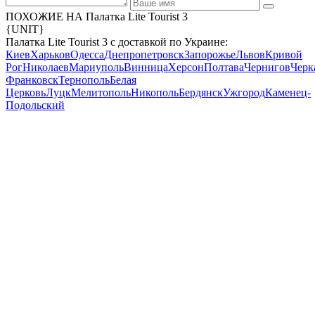
ПОХОЖИЕ НА Палатка Lite Tourist 3
{UNIT}
Палатка Lite Tourist 3 с доставкой по Украине:
Киев
Харьков
Одесса
Днепропетровск
Запорожье
Львов
Кривой
Рог
Николаев
Мариуполь
Винница
Херсон
Полтава
Чернигов
Черк
Франковск
Тернополь
Белая
Церковь
Луцк
Мелитополь
Никополь
Бердянск
Ужгород
Каменец-
Подольский