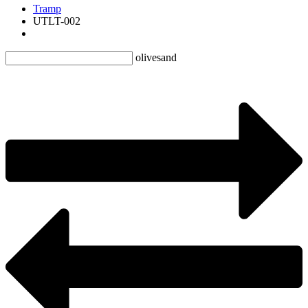
Tramp
UTLT-002
olive
sand