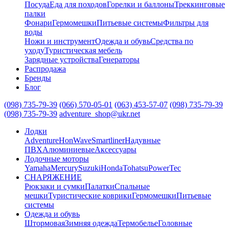
Посуда
Еда для походов
Горелки и баллоны
Треккинговые
палки
Фонари
Гермомешки
Питьевые системы
Фильтры для
воды
Ножи и инструмент
Одежда и обувь
Средства по
уходу
Туристическая мебель
Зарядные устройства
Генераторы
Распродажа
Бренды
Блог
(098) 735-79-39
(066) 570-05-01
(063) 453-57-07
(098) 735-79-39
(098) 735-79-39
adventure_shop@ukr.net
Лодки
Adventure
HonWave
Smartliner
Надувные
ПВХ
Алюминиевые
Аксессуары
Лодочные моторы
Yamaha
Mercury
Suzuki
Honda
Tohatsu
PowerTec
СНАРЯЖЕНИЕ
Рюкзаки и сумки
Палатки
Спальные
мешки
Туристические коврики
Гермомешки
Питьевые
системы
Одежда и обувь
Штормовая
Зимняя одежда
Термобелье
Головные