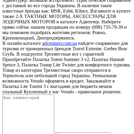
Адвентурер. Большой ассортимент Туристическое снаряжение
с доставкой во все города Украины. В наличии такие
известные бренды как: MSR, Esbit, Kilnex. Взгляните и купите
также 2-Х ТАКТНЫЕ МОТОРЫ, АКСЕССУАРЫ ДЛЯ
ЛОДОЧНЫХ МОТОРОВ в каталоге Адвенчер. Наберите
прямо сейчас нашим продавцам по номеру (098) 735-79-39 и
мы поможем подобрать жителям регионов: Ровно,
Кропивницкий, Днепродзержинск.
В онлайн-каталоге
adventurer.com.ua
найдете снаряжение для
туризма от проверенных брендов Travel Extreme, Gerber Bear
Grylls. В подгруппе Трехместные все с гарантией
Приобретайте Палатка Totem Summer 3 v2, Палатка Hannah
Spruce 3, Палатка Tramp Lite Twister для комфортного туризма.
Товар из категории Трехместные скоро отправится в
Тернополь или небольшой город Украины. Уникальная
возможность Verado оформить в кредит. Заказывайте в
Палатка Lite Tourist 3 с выгодами для бюджета мешок
спальный Купленный у нас Verado - правильное решение.