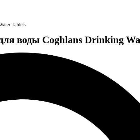
ater Tablets
я воды Coghlans Drinking Wat