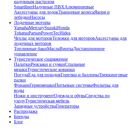
надувным настилом
Smartliner
Надувные ПВХ
Алюминиевые
Аксессуары для лодок
Транцевые колеса
Якоря и
лебедки
Насосы
Лодочные моторы
Yamaha
Mercury
Suzuki
Honda
Tohatsu
Parsun
PowerTec
Hidea
Чехлы для моторов
Тележки для моторов
Аксессуары для
лодочных моторов
Топливные баки
Масла
Винты
Дистанционное
управление
Туристическое снаряжение
Палатки
Рюкзаки и сумки
Спальные
мешки
Туристические коврики
Посуда
Еда для походов
Горелки и баллоны
Треккинговые
палки
Фонари
Гермомешки
Питьевые системы
Фильтры для
воды
Ножи и инструмент
Одежда и обувь
Средства по
уходу
Туристическая мебель
Зарядные устройства
Генераторы
Распродажа
Бренды
Блог