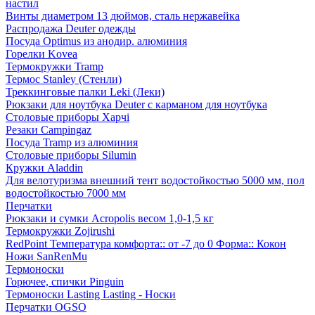
настил
Винты диаметром 13 дюймов, сталь нержавейка
Распродажа Deuter одежды
Посуда Optimus из анодир. алюминия
Горелки Kovea
Термокружки Tramp
Термос Stanley (Стенли)
Треккинговые палки Leki (Леки)
Рюкзаки для ноутбука Deuter с карманом для ноутбука
Столовые приборы Харчі
Резаки Campingaz
Посуда Tramp из алюминия
Столовые приборы Silumin
Кружки Aladdin
Для велотуризма внешний тент водостойкостью 5000 мм, пол
водостойкостью 7000 мм
Перчатки
Рюкзаки и сумки Acropolis весом 1,0-1,5 кг
Термокружки Zojirushi
RedPoint Температура комфорта:: от -7 до 0 Форма:: Кокон
Ножи SanRenMu
Термоноски
Горючее, спички Pinguin
Термоноски Lasting Lasting - Носки
Перчатки OGSO