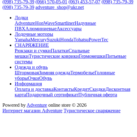
(098) 735-79-39
(066) 570-05-01
(063) 453-57-07
(098) 735-79-39
(098) 735-79-39
adventure_shop@ukr.net
Лодки
Adventure
HonWave
Smartliner
Надувные
ПВХ
Алюминиевые
Аксессуары
Лодочные моторы
Yamaha
Mercury
Suzuki
Honda
Tohatsu
PowerTec
СНАРЯЖЕНИЕ
Рюкзаки и сумки
Палатки
Спальные
мешки
Туристические коврики
Гермомешки
Питьевые
системы
Одежда и обувь
Штормовая
Зимняя одежда
Термобелье
Головные
уборы
Очки
Обувь
Информация
Оплата и доставка
Контакты
Кредит
Скидки
Дисконтная
карта
Подарочный сертификат
Публичная оферта
Powered by
Adventure
online store © 2026
Интернет магазин Adventure
Туристическое снаряжение