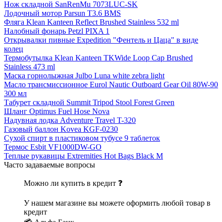
Нож складной SanRenMu 7073LUC-SK
Лодочный мотор Parsun T3.6 BMS
Фляга Klean Kanteen Reflect Brushed Stainless 532 ml
Налобный фонарь Petzl PIXA 1
Открывалки пивные Expedition "Фентель и Цаца" в виде
колец
Термобутылка Klean Kanteen TKWide Loop Cap Brushed
Stainless 473 ml
Маска горнолыжная Julbo Luna white zebra light
Масло трансмиссионное Eurol Nautic Outboard Gear Oil 80W-90
300 мл
Табурет складной Summit Tripod Stool Forest Green
Шланг Optimus Fuel Hose Nova
Надувная лодка Adventure Travel T-320
Газовый баллон Kovea KGF-0230
Сухой спирт в пластиковом тубусе 9 таблеток
Термос Esbit VF1000DW-GO
Теплые рукавицы Extremities Hot Bags Black M
Часто задаваемые вопросы
Можно ли купить в кредит ❓
У нашем магазине вы можете оформить любой товар в
кредит