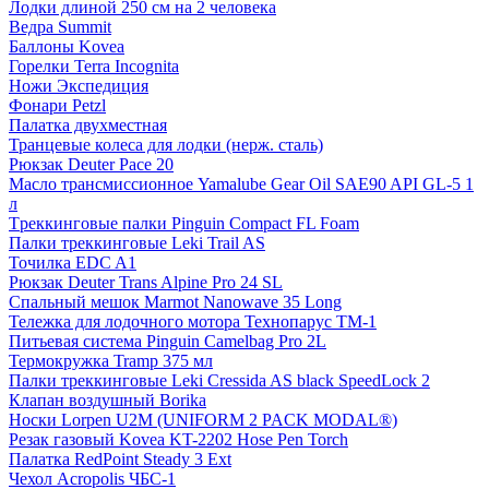
Лодки длиной 250 см на 2 человека
Ведра Summit
Баллоны Kovea
Горелки Terra Incognita
Ножи Экспедиция
Фонари Petzl
Палатка двухместная
Транцевые колеса для лодки (нерж. сталь)
Рюкзак Deuter Pace 20
Масло трансмиссионное Yamalube Gear Oil SAE90 API GL-5 1
л
Tреккинговые палки Pinguin Compact FL Foam
Палки треккинговые Leki Trail AS
Точилка EDC A1
Рюкзак Deuter Trans Alpine Pro 24 SL
Спальный мешок Marmot Nanowave 35 Long
Тележка для лодочного мотора Технопарус ТM-1
Питьевая система Pinguin Camelbag Pro 2L
Термокружка Tramp 375 мл
Палки треккинговые Leki Cressida AS black SpeedLock 2
Клапан воздушный Borika
Носки Lorpen U2M (UNIFORM 2 PACK MODAL®)
Резак газовый Kovea KT-2202 Hose Pen Torch
Палатка RedPoint Steady 3 Ext
Чехол Acropolis ЧБС-1