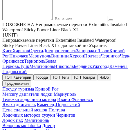
ПОХОЖИЕ НА Непромокаемые перчатки Extremities Insulated
Waterproof Sticky Power Liner Black XL
{UNIT}
Непромокаемые перчатки Extremities Insulated Waterproof
Sticky Power Liner Black XL с доставкой по Украине:
Киев
Харьков
Одесса
Днепропетровск
Запорожье
Львов
Кривой
Рог
Николаев
Мариуполь
Винница
Херсон
Полтава
Чернигов
Черк
Франковск
Тернополь
Белая
Церковь
Луцк
Мелитополь
Никополь
Бердянск
Ужгород
Каменец-
Подольский
ТОП Категории
Города
ТОП Теги
ТОП Товары
ЧаВо
Предложения
Посуду туризма
Кривой Рог
Mercury двигатели лодки
Мариуполь
Тележка лодочного мотора
Ивано-Франковск
Ямаха двигатель
Каменец-Подольский
Цена спальный мешок
Полтава
Лодочных моторов сузуки
Чернигов
Лодок пвх
Мелитополь
Велорюкзак tatonka
Днепр