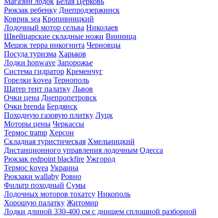
Магазин лодок
Белая Церковь
Рюкзак ребенку
Днепродзержинск
Коврик sea
Кропивницкий
Лодочный мотор сельва
Николаев
Швейцарские складные ножи
Винница
Мешок терра инкогнита
Черновцы
Посуда туризма
Харьков
Лодки honwave
Запорожье
Система гидратор
Кременчуг
Горелки kovea
Тернополь
Шатер тент палатку
Львов
Очки цена
Днепропетровск
Очки brenda
Бердянск
Походную газовую плитку
Луцк
Моторы цены
Черкассы
Термос tramp
Херсон
Складная туристическая
Хмельницкий
Дистанционного управления лодочным
Одесса
Рюкзак redpoint blackfire
Ужгород
Термос kovea
Украина
Рюкзаки wallaby
Ровно
Фильтр походный
Сумы
Лодочных моторов тохатсу
Никополь
Хорошую палатку
Житомир
Лодки длиной 330-400 см с днищем сплошной разборной