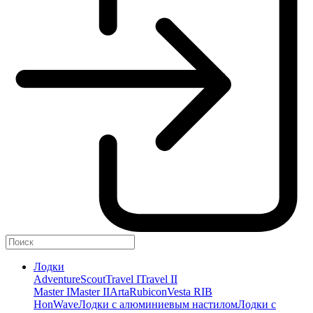
Лодки
Adventure
Scout
Travel I
Travel II
Master I
Master II
Arta
Rubicon
Vesta RIB
HonWave
Лодки с алюминиевым настилом
Лодки с