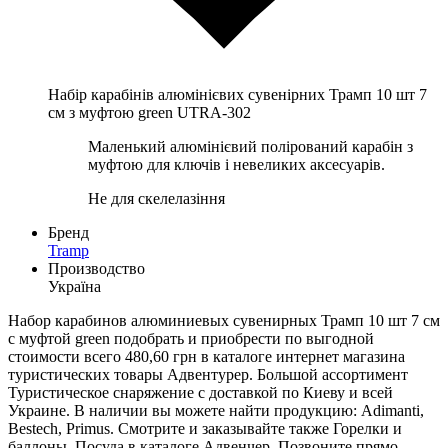
Набір карабінів алюмінієвих сувенірних Трамп 10 шт 7
см з муфтою green UTRA-302
Маленький алюмінієвий полірований карабін з
муфтою для ключів і невеликих аксесуарів.
Не для скелелазіння
Бренд
Tramp
Производство
Україна
Набор карабинов алюминиевых сувенирных Трамп 10 шт 7 см
с муфтой green подобрать и приобрести по выгодной
стоимости всего 480,60 грн в каталоге интернет магазина
туристических товары Адвентурер. Большой ассортимент
Туристическое снаряжение с доставкой по Киеву и всей
Украине. В наличии вы можете найти продукцию: Adimanti,
Bestech, Primus. Смотрите и заказывайте также Горелки и
баллоны, Посуда в каталоге Адвенчер. Позвоните прямо