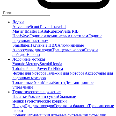
Лодки
Adventure
Scout
Travel I
Travel II
Master I
Master II
Arta
Rubicon
Vesta RIB
HonWave
Лодки с алюминиевым настилом
Лодки с
надувным настилом
Smartliner
Надувные ПВХ
Алюминиевые
Аксессуары для лодок
Транцевые колеса
Якоря и
лебедки
Насосы
Лодочные моторы
Yamaha
Mercury
Suzuki
Honda
Tohatsu
Parsun
PowerTec
Hidea
Чехлы для моторов
Тележки для моторов
Аксессуары для
лодочных моторов
Топливные баки
Масла
Винты
Дистанционное
управление
Туристическое снаряжение
Палатки
Рюкзаки и сумки
Спальные
мешки
Туристические коврики
Посуда
Еда для походов
Горелки и баллоны
Треккинговые
палки
Фонари
Гермомешки
Питьевые системы
Фильтры для