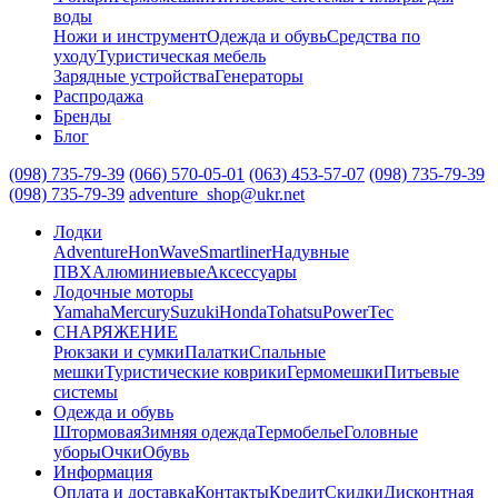
воды
Ножи и инструмент
Одежда и обувь
Средства по
уходу
Туристическая мебель
Зарядные устройства
Генераторы
Распродажа
Бренды
Блог
(098) 735-79-39
(066) 570-05-01
(063) 453-57-07
(098) 735-79-39
(098) 735-79-39
adventure_shop@ukr.net
Лодки
Adventure
HonWave
Smartliner
Надувные
ПВХ
Алюминиевые
Аксессуары
Лодочные моторы
Yamaha
Mercury
Suzuki
Honda
Tohatsu
PowerTec
СНАРЯЖЕНИЕ
Рюкзаки и сумки
Палатки
Спальные
мешки
Туристические коврики
Гермомешки
Питьевые
системы
Одежда и обувь
Штормовая
Зимняя одежда
Термобелье
Головные
уборы
Очки
Обувь
Информация
Оплата и доставка
Контакты
Кредит
Скидки
Дисконтная