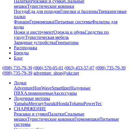
Палатки
Рюкзаки и сумки
Спальные
мешки
Туристические коврики
Посуда
Еда для походов
Горелки и баллоны
Треккинговые
палки
Фонари
Гермомешки
Питьевые системы
Фильтры для
воды
Ножи и инструмент
Одежда и обувь
Средства по
уходу
Туристическая мебель
Зарядные устройства
Генераторы
Распродажа
Бренды
Блог
(098) 735-79-39
(066) 570-05-01
(063) 453-57-07
(098) 735-79-39
(098) 735-79-39
adventure_shop@ukr.net
Лодки
Adventure
HonWave
Smartliner
Надувные
ПВХ
Алюминиевые
Аксессуары
Лодочные моторы
Yamaha
Mercury
Suzuki
Honda
Tohatsu
PowerTec
СНАРЯЖЕНИЕ
Рюкзаки и сумки
Палатки
Спальные
мешки
Туристические коврики
Гермомешки
Питьевые
системы