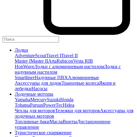
Лодки
Adventure
Scout
Travel I
Travel II
Master I
Master II
Arta
Rubicon
Vesta RIB
HonWave
Лодки с алюминиевым настилом
Лодки с
надувным настилом
Smartliner
Надувные ПВХ
Алюминиевые
Аксессуары для лодок
Транцевые колеса
Якоря и
лебедки
Насосы
Лодочные моторы
Yamaha
Mercury
Suzuki
Honda
Tohatsu
Parsun
PowerTec
Hidea
Чехлы для моторов
Тележки для моторов
Аксессуары для
лодочных моторов
Топливные баки
Масла
Винты
Дистанционное
управление
Туристическое снаряжение