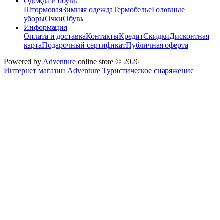
Одежда и обувь
Штормовая
Зимняя одежда
Термобелье
Головные
уборы
Очки
Обувь
Информация
Оплата и доставка
Контакты
Кредит
Скидки
Дисконтная
карта
Подарочный сертификат
Публичная оферта
Powered by
Adventure
online store © 2026
Интернет магазин Adventure
Туристическое снаряжение