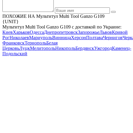
ПОХОЖИЕ НА Мультитул Multi Tool Ganzo G109
{UNIT}
Мультитул Multi Tool Ganzo G109 с доставкой по Украине:
Киев
Харьков
Одесса
Днепропетровск
Запорожье
Львов
Кривой
Рог
Николаев
Мариуполь
Винница
Херсон
Полтава
Чернигов
Черк
Франковск
Тернополь
Белая
Церковь
Луцк
Мелитополь
Никополь
Бердянск
Ужгород
Каменец-
Подольский