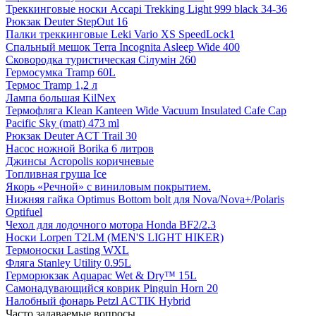
Треккинговые носки Accapi Trekking Light 999 black 34-36
Рюкзак Deuter StepOut 16
Палки треккинговые Leki Vario XS SpeedLock1
Спальный мешок Terra Incognita Asleep Wide 400
Сковородка туристическая Сілумін 260
Гермосумка Tramp 60L
Термос Tramp 1,2 л
Лампа большая KilNex
Термофляга Klean Kanteen Wide Vacuum Insulated Cafe Cap
Pacific Sky (matt) 473 ml
Рюкзак Deuter ACT Trail 30
Насос ножной Borika 6 литров
Джинсы Acropolis коричневые
Топливная груша Ice
Якорь «Речной» с виниловым покрытием.
Нижняя гайка Optimus Bottom bolt для Nova/Nova+/Polaris
Optifuel
Чехол для лодочного мотора Honda BF2/2.3
Носки Lorpen T2LM (MEN'S LIGHT HIKER)
Термоноски Lasting WXL
Фляга Stanley Utility 0.95L
Герморюкзак Aquapac Wet & Dry™ 15L
Самонадувающийся коврик Pinguin Horn 20
Налобный фонарь Petzl ACTIK Hybrid
Часто задаваемые вопросы