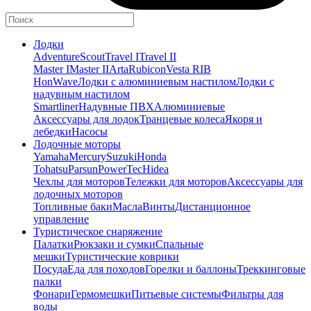
Лодки
Adventure
Scout
Travel I
Travel II
Master I
Master II
Arta
Rubicon
Vesta RIB
HonWave
Лодки с алюминиевым настилом
Лодки с
надувным настилом
Smartliner
Надувные ПВХ
Алюминиевые
Аксессуары для лодок
Транцевые колеса
Якоря и
лебедки
Насосы
Лодочные моторы
Yamaha
Mercury
Suzuki
Honda
Tohatsu
Parsun
PowerTec
Hidea
Чехлы для моторов
Тележки для моторов
Аксессуары для
лодочных моторов
Топливные баки
Масла
Винты
Дистанционное
управление
Туристическое снаряжение
Палатки
Рюкзаки и сумки
Спальные
мешки
Туристические коврики
Посуда
Еда для походов
Горелки и баллоны
Треккинговые
палки
Фонари
Гермомешки
Питьевые системы
Фильтры для
воды