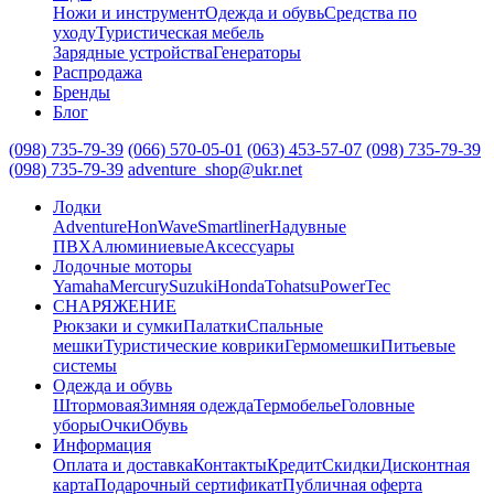
Ножи и инструмент
Одежда и обувь
Средства по
уходу
Туристическая мебель
Зарядные устройства
Генераторы
Распродажа
Бренды
Блог
(098) 735-79-39
(066) 570-05-01
(063) 453-57-07
(098) 735-79-39
(098) 735-79-39
adventure_shop@ukr.net
Лодки
Adventure
HonWave
Smartliner
Надувные
ПВХ
Алюминиевые
Аксессуары
Лодочные моторы
Yamaha
Mercury
Suzuki
Honda
Tohatsu
PowerTec
СНАРЯЖЕНИЕ
Рюкзаки и сумки
Палатки
Спальные
мешки
Туристические коврики
Гермомешки
Питьевые
системы
Одежда и обувь
Штормовая
Зимняя одежда
Термобелье
Головные
уборы
Очки
Обувь
Информация
Оплата и доставка
Контакты
Кредит
Скидки
Дисконтная
карта
Подарочный сертификат
Публичная оферта