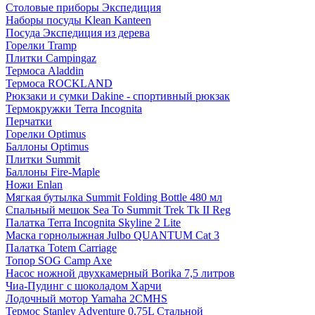
Столовые приборы Экспедиция
Наборы посуды Klean Kanteen
Посуда Экспедиция из дерева
Горелки Tramp
Плитки Campingaz
Термоса Aladdin
Термоса ROCKLAND
Рюкзаки и сумки Dakine - спортивный рюкзак
Термокружки Terra Incognita
Перчатки
Горелки Optimus
Баллоны Optimus
Плитки Summit
Баллоны Fire-Maple
Ножи Enlan
Мягкая бутылка Summit Folding Bottle 480 мл
Спальный мешок Sea To Summit Trek Tk II Reg
Палатка Terra Incognita Skyline 2 Lite
Маска горнолыжная Julbo QUANTUM Cat 3
Палатка Totem Carriage
Топор SOG Camp Axe
Насос ножной двухкамерный Borika 7,5 литров
Чиа-Пудинг с шоколадом Харчи
Лодочный мотор Yamaha 2CMHS
Термос Stanley Adventure 0.75L Стальной