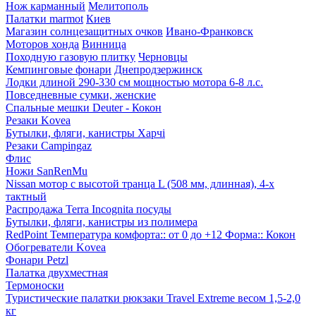
Нож карманный
Мелитополь
Палатки marmot
Киев
Магазин солнцезащитных очков
Ивано-Франковск
Моторов хонда
Винница
Походную газовую плитку
Черновцы
Кемпинговые фонари
Днепродзержинск
Лодки длиной 290-330 см мощностью мотора 6-8 л.с.
Повседневные сумки, женские
Спальные мешки Deuter - Кокон
Резаки Kovea
Бутылки, фляги, канистры Харчі
Резаки Campingaz
Флис
Ножи SanRenMu
Nissan мотор с высотой транца L (508 мм, длинная), 4-х
тактный
Распродажа Terra Incognita посуды
Бутылки, фляги, канистры из полимера
RedPoint Температура комфорта:: от 0 до +12 Форма:: Кокон
Обогреватели Kovea
Фонари Petzl
Палатка двухместная
Термоноски
Туристические палатки рюкзаки Travel Extreme весом 1,5-2,0
кг