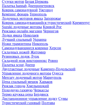
Сузуки мотор
Белая Церковь
Палатка hannah
Днепропетровск
Коврик самонадувной
Ужгород
Кемпинг фонарь
Тернополь
Лодочных моторов ямаха
Запорожье
Коврик самонадувающийся туристический
Кременчуг
Suzuki лодочные моторы
Кривой Рог
Рюкзаки онлайн магазин
Чернигов
Лодки ямаха
Николаев
Лучший спальный
Украина
Ножи трамонтина
Никополь
Самонадувающиеся коврики
Херсон
Складных ножей
Житомир
Резиновых лодок
Луцк
Складной нож викторинокс
Ровно
Палатка scout
Днепр
Двухтактные лодочные
Каменец-Подольский
Управление лодочного мотора
Одесса
Mercury лодочный мотор
Мариуполь
Цена спальный мешок
Харьков
Рюкзак города
Хмельницкий
Походную газовую
Черкассы
Термо кружка цена
Бердянск
Дистанционное управление лодку
Сумы
Туристический газовый
Полтава