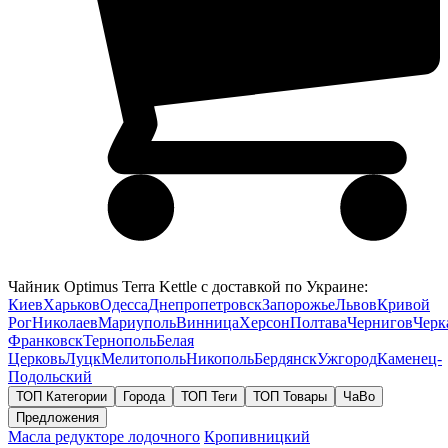
Чайник Optimus Terra Kettle с доставкой по Украине:
Киев
Харьков
Одесса
Днепропетровск
Запорожье
Львов
Кривой
Рог
Николаев
Мариуполь
Винница
Херсон
Полтава
Чернигов
Черк
Франковск
Тернополь
Белая
Церковь
Луцк
Мелитополь
Никополь
Бердянск
Ужгород
Каменец-
Подольский
ТОП Категории
Города
ТОП Теги
ТОП Товары
ЧаВо
Предложения
Масла редукторе лодочного
Кропивницкий