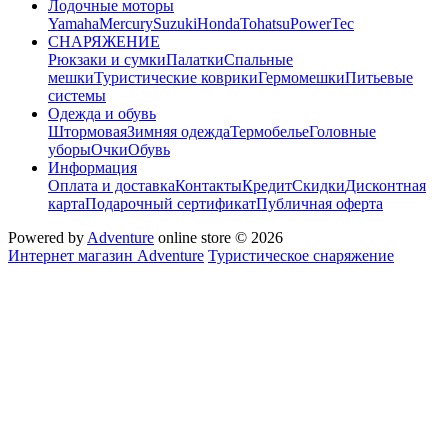
Лодочные моторы
Yamaha
Mercury
Suzuki
Honda
Tohatsu
PowerTec
СНАРЯЖЕНИЕ
Рюкзаки и сумки
Палатки
Спальные
мешки
Туристические коврики
Гермомешки
Питьевые
системы
Одежда и обувь
Штормовая
Зимняя одежда
Термобелье
Головные
уборы
Очки
Обувь
Информация
Оплата и доставка
Контакты
Кредит
Скидки
Дисконтная
карта
Подарочный сертификат
Публичная оферта
Powered by
Adventure
online store © 2026
Интернет магазин Adventure
Туристическое снаряжение