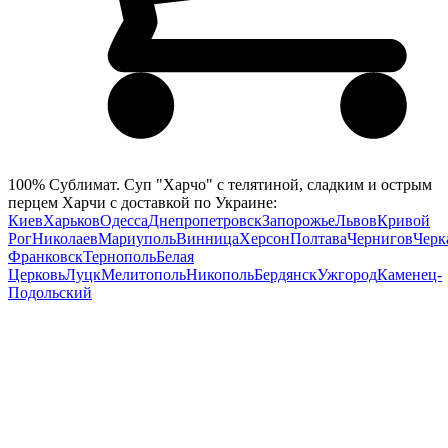
100% Сублимат. Суп "Харчо" с телятиной, сладким и острым
перцем Харчи с доставкой по Украине:
Киев
Харьков
Одесса
Днепропетровск
Запорожье
Львов
Кривой
Рог
Николаев
Мариуполь
Винница
Херсон
Полтава
Чернигов
Черк
Франковск
Тернополь
Белая
Церковь
Луцк
Мелитополь
Никополь
Бердянск
Ужгород
Каменец-
Подольский