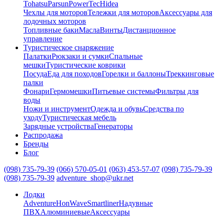
Tohatsu
Parsun
PowerTec
Hidea
Чехлы для моторов
Тележки для моторов
Аксессуары для
лодочных моторов
Топливные баки
Масла
Винты
Дистанционное
управление
Туристическое снаряжение
Палатки
Рюкзаки и сумки
Спальные
мешки
Туристические коврики
Посуда
Еда для походов
Горелки и баллоны
Треккинговые
палки
Фонари
Гермомешки
Питьевые системы
Фильтры для
воды
Ножи и инструмент
Одежда и обувь
Средства по
уходу
Туристическая мебель
Зарядные устройства
Генераторы
Распродажа
Бренды
Блог
(098) 735-79-39
(066) 570-05-01
(063) 453-57-07
(098) 735-79-39
(098) 735-79-39
adventure_shop@ukr.net
Лодки
Adventure
HonWave
Smartliner
Надувные
ПВХ
Алюминиевые
Аксессуары