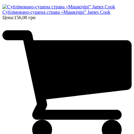
Сублімовано-сушена страва «Машкічірі” James Cook
Цена:
156,00 грн