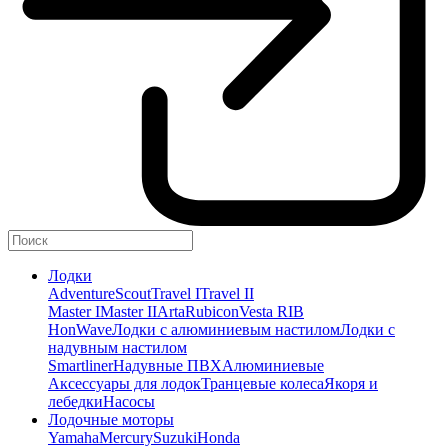
Лодки
Adventure
Scout
Travel I
Travel II
Master I
Master II
Arta
Rubicon
Vesta RIB
HonWave
Лодки с алюминиевым настилом
Лодки с
надувным настилом
Smartliner
Надувные ПВХ
Алюминиевые
Аксессуары для лодок
Транцевые колеса
Якоря и
лебедки
Насосы
Лодочные моторы
Yamaha
Mercury
Suzuki
Honda