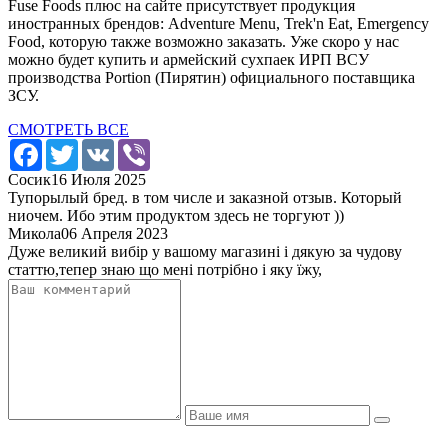
Fuse Foods плюс на сайте присутствует продукция
иностранных брендов: Adventure Menu, Trek'n Eat, Emergency
Food, которую также возможно заказать. Уже скоро у нас
можно будет купить и армейский сухпаек ИРП ВСУ
производства Portion (Пирятин) официального поставщика
ЗСУ.
СМОТРЕТЬ ВСЕ
Facebook
Twitter
VK
Viber
Сосик
16 Июля 2025
Тупорылый бред. в том числе и заказной отзыв. Который
ниочем. Ибо этим продуктом здесь не торгуют ))
Микола
06 Апреля 2023
Дуже великий вибір у вашому магазині і дякую за чудову
статтю,тепер знаю що мені потрібно і яку їжу,