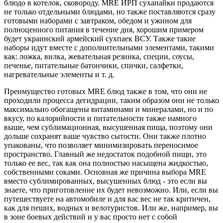
блюдо в котелок, сковороду. MRE ИРП сухапайки продаются
не только отдельными блюдами, но также поставляются сразу
готовыми наборами с завтраком, обедом и ужином для
полноценного питания в течение дня, хорошим примером
будет украинский армейский сухпаек ВСУ. Также такие
наборы идут вместе с дополнительными элементами, такими
как: ложка, вилка, жевательная резинка, специи, соусы,
печенье, питательные батончики, спички, салфетки,
нагревательные элементы и т. д.
Преимущество готовых MRE блюд также в том, что они не
проходили процесса дегидрации, таким образом они не только
максимально обогащены витаминами и минералами, но и по
вкусу, по калорийности и питательности также намного
выше, чем сублимационная, высушенная пища, поэтому они
дольше сохранят ваше чувство сытости. Они также плотно
упакованы, что позволяет минимизировать переносимое
пространство. Главный же недостаток подобной пищи, это
только ее вес, так как она полностью насыщена жидкостью,
собственными соками. Основная же причина выбора MRE
вместо сублимированных, высушенных блюд - это если вы
знаете, что приготовление их будет невозможно. Или, если вы
путешествуете на автомобиле и для вас вес не так критичен,
как для пеших, водных и велотуристов. Или же, например, вы
в зоне боевых действий и у вас просто нет с собой