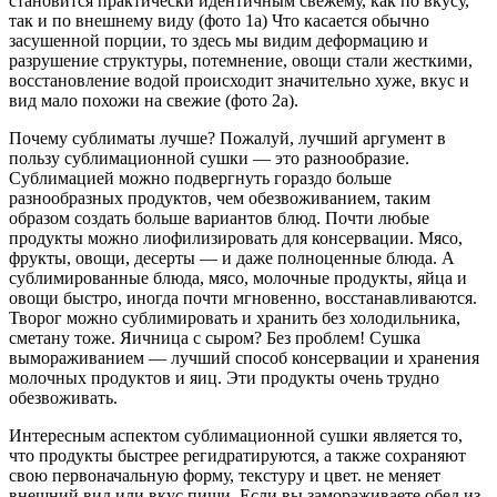
становится практически идентичным свежему, как по вкусу,
так и по внешнему виду (фото 1а) Что касается обычно
засушенной порции, то здесь мы видим деформацию и
разрушение структуры, потемнение, овощи стали жесткими,
восстановление водой происходит значительно хуже, вкус и
вид мало похожи на свежие (фото 2а).
Почему сублиматы лучше? Пожалуй, лучший аргумент в
пользу сублимационной сушки — это разнообразие.
Сублимацией можно подвергнуть гораздо больше
разнообразных продуктов, чем обезвоживанием, таким
образом создать больше вариантов блюд. Почти любые
продукты можно лиофилизировать для консервации. Мясо,
фрукты, овощи, десерты — и даже полноценные блюда. А
сублимированные блюда, мясо, молочные продукты, яйца и
овощи быстро, иногда почти мгновенно, восстанавливаются.
Творог можно сублимировать и хранить без холодильника,
сметану тоже. Яичница с сыром? Без проблем! Сушка
вымораживанием — лучший способ консервации и хранения
молочных продуктов и яиц. Эти продукты очень трудно
обезвоживать.
Интересным аспектом сублимационной сушки является то,
что продукты быстрее регидратируются, а также сохраняют
свою первоначальную форму, текстуру и цвет. не меняет
внешний вид или вкус пищи. Если вы замораживаете обед из