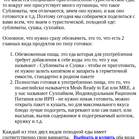
то вокруг нее присутствует много путаницы, что такое
Сублиматы, чем отличаются, зачем оно нужно, и как оно
готовится и т.д. Поэтому сегодня мы собираемся поделиться с
вами всем, что знаем о туристической, походной еде:
сублиматы, сушка, сухпайки.
Основное, что нужно сразу обозначить, это то, что есть 2
главных вида продуктов по типу готовки:
Обезвоженная пища, это еда которая для употребления
требует добавления к себе воды это то, что у нас
называют - Сублиматы и Сушка - чтобы ее приготовить,
ее нужно залить кипятком и запарить в герметичной
емкости, стандартно в родном пакете
Полностью готовая к употреблению пища, это то, что
по-английски называется Meals Ready to Eat или MRE, а
у нас называют Сухпайком, Индивидуальным Рационом
Питания или ИРП - не нужно никак готовить, можно
открыть пакет и кушать, но для максимального вкуса
блюдо лучше подогреть, нагревают или сам пакет, или
высыпав, вылив содержимое в подогреваемый котелок,
кружку и т.д.
Каждый из этих двух видов походной еды имеет
соответственно свои варианты.
Выбрать и купить
оба вида