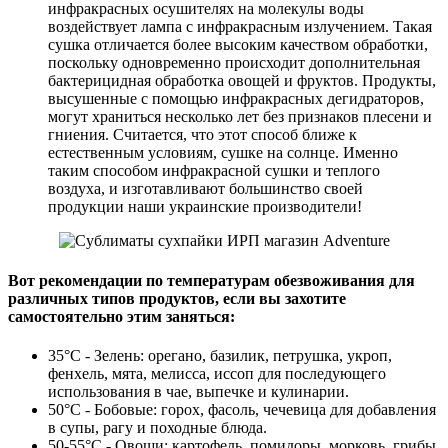
инфракрасных осушителях на молекулы воды
воздействует лампа с инфракрасным излучением. Такая
сушка отличается более высоким качеством обработки,
поскольку одновременно происходит дополнительная
бактерицидная обработка овощей и фруктов. Продукты,
высушенные с помощью инфракрасных дегидраторов,
могут храниться несколько лет без признаков плесени и
гниения. Считается, что этот способ ближе к
естественным условиям, сушке на солнце. Именно
таким способом инфракрасной сушки и теплого
воздуха, и изготавливают большинство своей
продукции наши украинские производители!
Вот рекомендации по температурам обезвоживания для
различных типов продуктов, если вы захотите
самостоятельно этим заняться:
35°C - Зелень: орегано, базилик, петрушка, укроп,
фенхель, мята, мелисса, иссоп для последующего
использования в чае, выпечке и кулинарии.
50°С - Бобовые: горох, фасоль, чечевица для добавления
в супы, рагу и походные блюда.
50-55°C - Овощи: картофель, помидоры, морковь, грибы,