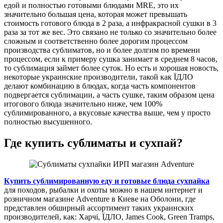
едой и полностью готовыми блюдами MRE, это их
значительно большая цена, которая может превышать
стоимость готового блюда в 2 раза, а инфракрасной сушки в 3
раза за тот же вес. Это связано не только со значительно более
сложным и соответственно более дорогим процессом
производства сублиматов, но и более долгим по времени
процессом, если к примеру сушка занимает в среднем 8 часов,
то сублимация займет более суток. Но есть и хорошая новость,
некоторые украинские производители, такой как ЇДЛО
делают комбинацию в блюдах, когда часть компонентов
подвергается сублимации, а часть сушке, таким образом цена
итогового блюда значительно ниже, чем 100%
сублимированного, а вкусовые качества выше, чем у просто
полностью высушенного.
Где купить сублиматы и сухпай?
Купить сублимированную еду и готовые блюда сухпайка
для походов, рыбалки и охоты можно в нашем интернет и
розничном магазине Adventure в Киеве на Оболони, где
представлен обширный ассортимент таких украинских
производителей, как: Харчі, ЇДЛО, James Cook, Green Tramps,