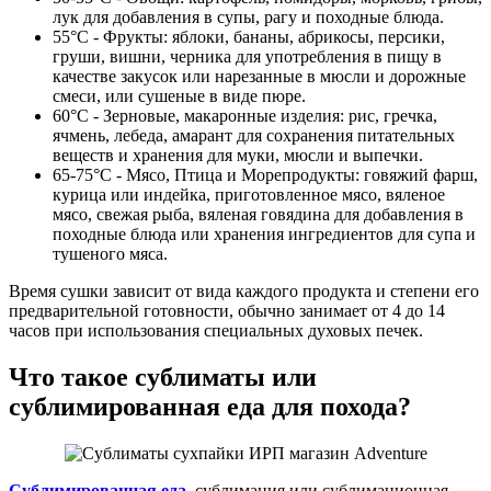
лук для добавления в супы, рагу и походные блюда.
55°С - Фрукты: яблоки, бананы, абрикосы, персики,
груши, вишни, черника для употребления в пищу в
качестве закусок или нарезанные в мюсли и дорожные
смеси, или сушеные в виде пюре.
60°С - Зерновые, макаронные изделия: рис, гречка,
ячмень, лебеда, амарант для сохранения питательных
веществ и хранения для муки, мюсли и выпечки.
65-75°С - Мясо, Птица и Морепродукты: говяжий фарш,
курица или индейка, приготовленное мясо, вяленое
мясо, свежая рыба, вяленая говядина для добавления в
походные блюда или хранения ингредиентов для супа и
тушеного мяса.
Время сушки зависит от вида каждого продукта и степени его
предварительной готовности, обычно занимает от 4 до 14
часов при использования специальных духовых печек.
Что такое сублиматы или
сублимированная еда для похода?
Сублимированная еда
, сублимация или сублимационная