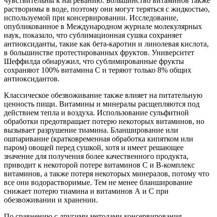
чувствительны к нагреванию. Большинство витаминов также
растворимы в воде, поэтому они могут теряться с жидкостью,
используемой при консервировании. Исследование,
опубликованное в Международном журнале молекулярных
наук, показало, что сублимационная сушка сохраняет
антиоксиданты, такие как бета-каротин и линолевая кислота,
в большинстве протестированных фруктов. Университет
Шеффилда обнаружил, что сублимированные фрукты
сохраняют 100% витамина С и теряют только 8% общих
антиоксидантов.
Классическое обезвоживание также влияет на питательную
ценность пищи. Витамины и минералы расщепляются под
действием тепла и воздуха. Использование сульфитной
обработки предотвращает потерю некоторых витаминов, но
вызывает разрушение тиамина. Бланширование или
ошпаривание (кратковременная обработка кипятком или
паром) овощей перед сушкой, хотя и имеет решающее
значение для получения более качественного продукта,
приводит к некоторой потере витаминов C и B-комплекс
витаминов, а также потеря некоторых минералов, потому что
все они водорастворимые. Тем не менее бланширование
снижает потерю тиамина и витаминов А и С при
обезвоживании и хранении.
По сравнению с другими методами консервирования