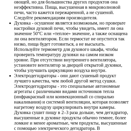
овощей, но для большинства других продуктов она
неэффективна. Пища, высушенная в микроволновой
печи, часто кажется пережаренной, а не сушеной.
Следуйте рекомендациям производителя.
Духовка - осушение является возможным, но проверьте
настройки духовой печи, чтобы увидеть, имеет ли она
значение 50°С или «теплое» значение, а также оснащена
ли она вентилятором. Если термостат не опустится так
низко, пища будет готовиться, а не высыхать.
Используйте термометр для духового шкафа, чтобы
проверить температуру духовки на самом низком
уровне. При отсутствии внутреннего вентилятора,
установите вентилятор за дверцей открытой духовки,
чтобы улучшить циркуляцию воздуха внутри.
Электродегидраторы - они дают сушеный продукт
лучшего качества, чем любой другой метод сушки.
Электродегидраторы - это специальные автономные
агрегаты с различными видами источников тепла
(инфракрасный или конвекционный со спиралью
накаливания) и системой вентиляции, которая позволяет
нагретому воздуху циркулировать внутри камеры.
Духовка сушит пищу в 2–3 раза дольше, чем дегидратор,
высушенные в духовке продукты обычно темнее, более
ломкие и менее ароматные, чем продукты, высушенные
с помощью электрического дегидратора. В