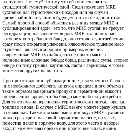
их путают. Почему? Потому что оба они считаются
стандартной туристической едой. Люди покупают MRE
сухпайки для туристических походов или на случай
чрезвычайной ситуации в будущем, но это не одно и то же.
Самый простой способ объяснить разницу между MRE и
сублимированной едой - это то, что MRE сухпай не требует
регидратации, насыщением водой. MRE это полностью
готовое к употреблению блюдо, оно готово к употреблению
сразу после открытия упаковки, классическое тушеное мясо
"тушенка" является хорошим примером, конечно,
современные MRE сухпайки, это не просто мясо, а
полноценные сложные блюда: борщ, различные супы, вторые
блюда по типу грешка, картошка, паста с гарниром, мясом и
множество других вариантов.
При приготовлении сублимационных, высушенных блюд в
них необходимо добавлять кипяток определенного объема и
таким образом запаривать продукт в герметичной емкости
определенное время, чтобы блюдо можно было употребить.
Для этого нужна переносная туристическая плитка, горелка,
топливо и вода. В случае с MRE вы его можете сразу кушать
из упаковки. Также для максимизации вкуса MRE сухпайки
можно разогреть массовой вариантов: на огне, на углях,
поместив пакет в горячую воду, для этого часто в наборы
входит химическая горелка или просто высыпав, вылив