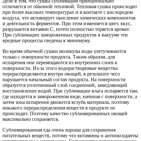
Дело в том, что сушка сублимации принципиально
отличается от обычной тепловой. Тепловая сушка происходит
при более высоких температурах и в контакте с кислородом
воздуха, что активирует окисление химических компонентов
и деятельность ферментов. При этом изменяется цвет, вкус,
разрушается витамин С, почти полностью теряется аромат.
При сублимации замороженных продуктов в вакууме эти
вредные процессы сведены к минимуму.
Во время обычной сушки молекулы воды улетучиваются
только с поверхности продукта. Таким образом, для
испарения они перемещаются из внутренних слоев к
поверхности. Из-за этого водорастворимые вещества
перераспределяются внутри овощей, в результате чего
нарушается начальный состав продукта. На поверхности
образуется уплотненный слой соединений, замедляющий
восстановление водой. При сублимации влага испаряется там,
где находится в замороженном виде, начиная с поверхности, а
затем зона испарения движется вглубь материала, поэтому
никакого перераспределения веществ в продукте не
происходит. Поэтому качество сублимированных овощей
максимально сохраняется.
Сублимированная еда очень хороша для сохранения
питательных веществ, потому что витамины и антиоксиданты