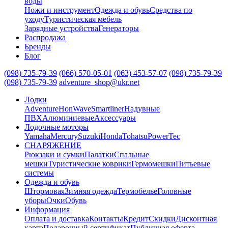
воды
Ножи и инструмент
Одежда и обувь
Средства по
уходу
Туристическая мебель
Зарядные устройства
Генераторы
Распродажа
Бренды
Блог
(098) 735-79-39
(066) 570-05-01
(063) 453-57-07
(098) 735-79-39
(098) 735-79-39
adventure_shop@ukr.net
Лодки
Adventure
HonWave
Smartliner
Надувные
ПВХ
Алюминиевые
Аксессуары
Лодочные моторы
Yamaha
Mercury
Suzuki
Honda
Tohatsu
PowerTec
СНАРЯЖЕНИЕ
Рюкзаки и сумки
Палатки
Спальные
мешки
Туристические коврики
Гермомешки
Питьевые
системы
Одежда и обувь
Штормовая
Зимняя одежда
Термобелье
Головные
уборы
Очки
Обувь
Информация
Оплата и доставка
Контакты
Кредит
Скидки
Дисконтная
карта
Подарочный сертификат
Публичная оферта