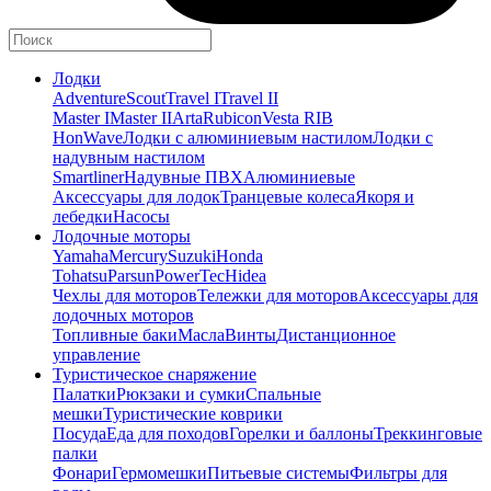
Лодки
Adventure
Scout
Travel I
Travel II
Master I
Master II
Arta
Rubicon
Vesta RIB
HonWave
Лодки с алюминиевым настилом
Лодки с
надувным настилом
Smartliner
Надувные ПВХ
Алюминиевые
Аксессуары для лодок
Транцевые колеса
Якоря и
лебедки
Насосы
Лодочные моторы
Yamaha
Mercury
Suzuki
Honda
Tohatsu
Parsun
PowerTec
Hidea
Чехлы для моторов
Тележки для моторов
Аксессуары для
лодочных моторов
Топливные баки
Масла
Винты
Дистанционное
управление
Туристическое снаряжение
Палатки
Рюкзаки и сумки
Спальные
мешки
Туристические коврики
Посуда
Еда для походов
Горелки и баллоны
Треккинговые
палки
Фонари
Гермомешки
Питьевые системы
Фильтры для