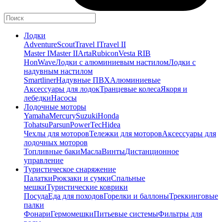
Лодки
Adventure
Scout
Travel I
Travel II
Master I
Master II
Arta
Rubicon
Vesta RIB
HonWave
Лодки с алюминиевым настилом
Лодки с
надувным настилом
Smartliner
Надувные ПВХ
Алюминиевые
Аксессуары для лодок
Транцевые колеса
Якоря и
лебедки
Насосы
Лодочные моторы
Yamaha
Mercury
Suzuki
Honda
Tohatsu
Parsun
PowerTec
Hidea
Чехлы для моторов
Тележки для моторов
Аксессуары для
лодочных моторов
Топливные баки
Масла
Винты
Дистанционное
управление
Туристическое снаряжение
Палатки
Рюкзаки и сумки
Спальные
мешки
Туристические коврики
Посуда
Еда для походов
Горелки и баллоны
Треккинговые
палки
Фонари
Гермомешки
Питьевые системы
Фильтры для