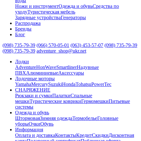
воды
Ножи и инструмент
Одежда и обувь
Средства по
уходу
Туристическая мебель
Зарядные устройства
Генераторы
Распродажа
Бренды
Блог
(098) 735-79-39
(066) 570-05-01
(063) 453-57-07
(098) 735-79-39
(098) 735-79-39
adventure_shop@ukr.net
Лодки
Adventure
HonWave
Smartliner
Надувные
ПВХ
Алюминиевые
Аксессуары
Лодочные моторы
Yamaha
Mercury
Suzuki
Honda
Tohatsu
PowerTec
СНАРЯЖЕНИЕ
Рюкзаки и сумки
Палатки
Спальные
мешки
Туристические коврики
Гермомешки
Питьевые
системы
Одежда и обувь
Штормовая
Зимняя одежда
Термобелье
Головные
уборы
Очки
Обувь
Информация
Оплата и доставка
Контакты
Кредит
Скидки
Дисконтная
карта
Подарочный сертификат
Публичная оферта