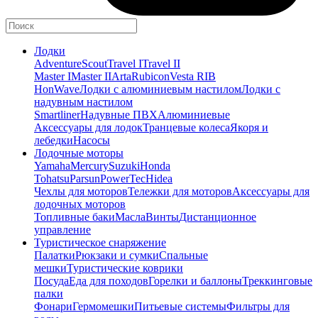
Лодки
Adventure
Scout
Travel I
Travel II
Master I
Master II
Arta
Rubicon
Vesta RIB
HonWave
Лодки с алюминиевым настилом
Лодки с
надувным настилом
Smartliner
Надувные ПВХ
Алюминиевые
Аксессуары для лодок
Транцевые колеса
Якоря и
лебедки
Насосы
Лодочные моторы
Yamaha
Mercury
Suzuki
Honda
Tohatsu
Parsun
PowerTec
Hidea
Чехлы для моторов
Тележки для моторов
Аксессуары для
лодочных моторов
Топливные баки
Масла
Винты
Дистанционное
управление
Туристическое снаряжение
Палатки
Рюкзаки и сумки
Спальные
мешки
Туристические коврики
Посуда
Еда для походов
Горелки и баллоны
Треккинговые
палки
Фонари
Гермомешки
Питьевые системы
Фильтры для