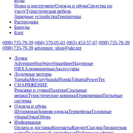
воды
Ножи и инструмент
Одежда и обувь
Средства по
уходу
Туристическая мебель
Зарядные устройства
Генераторы
Распродажа
Бренды
Блог
(098) 735-79-39
(066) 570-05-01
(063) 453-57-07
(098) 735-79-39
(098) 735-79-39
adventure_shop@ukr.net
Лодки
Adventure
HonWave
Smartliner
Надувные
ПВХ
Алюминиевые
Аксессуары
Лодочные моторы
Yamaha
Mercury
Suzuki
Honda
Tohatsu
PowerTec
СНАРЯЖЕНИЕ
Рюкзаки и сумки
Палатки
Спальные
мешки
Туристические коврики
Гермомешки
Питьевые
системы
Одежда и обувь
Штормовая
Зимняя одежда
Термобелье
Головные
уборы
Очки
Обувь
Информация
Оплата и доставка
Контакты
Кредит
Скидки
Дисконтная
карта
Подарочный сертификат
Публичная оферта