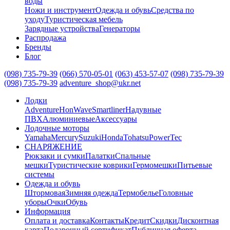
воды
Ножи и инструмент
Одежда и обувь
Средства по
уходу
Туристическая мебель
Зарядные устройства
Генераторы
Распродажа
Бренды
Блог
(098) 735-79-39
(066) 570-05-01
(063) 453-57-07
(098) 735-79-39
(098) 735-79-39
adventure_shop@ukr.net
Лодки
Adventure
HonWave
Smartliner
Надувные
ПВХ
Алюминиевые
Аксессуары
Лодочные моторы
Yamaha
Mercury
Suzuki
Honda
Tohatsu
PowerTec
СНАРЯЖЕНИЕ
Рюкзаки и сумки
Палатки
Спальные
мешки
Туристические коврики
Гермомешки
Питьевые
системы
Одежда и обувь
Штормовая
Зимняя одежда
Термобелье
Головные
уборы
Очки
Обувь
Информация
Оплата и доставка
Контакты
Кредит
Скидки
Дисконтная
карта
Подарочный сертификат
Публичная оферта