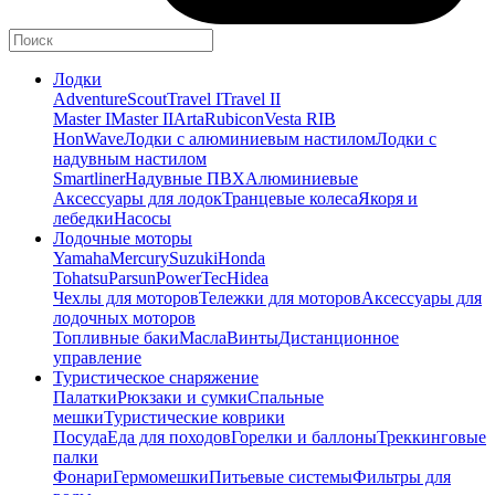
Лодки
Adventure
Scout
Travel I
Travel II
Master I
Master II
Arta
Rubicon
Vesta RIB
HonWave
Лодки с алюминиевым настилом
Лодки с
надувным настилом
Smartliner
Надувные ПВХ
Алюминиевые
Аксессуары для лодок
Транцевые колеса
Якоря и
лебедки
Насосы
Лодочные моторы
Yamaha
Mercury
Suzuki
Honda
Tohatsu
Parsun
PowerTec
Hidea
Чехлы для моторов
Тележки для моторов
Аксессуары для
лодочных моторов
Топливные баки
Масла
Винты
Дистанционное
управление
Туристическое снаряжение
Палатки
Рюкзаки и сумки
Спальные
мешки
Туристические коврики
Посуда
Еда для походов
Горелки и баллоны
Треккинговые
палки
Фонари
Гермомешки
Питьевые системы
Фильтры для