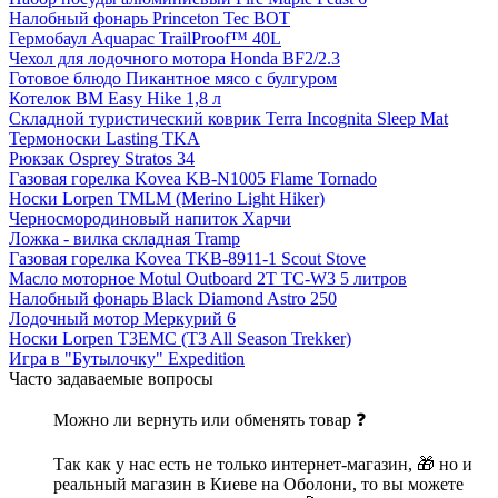
Налобный фонарь Princeton Tec BOT
Гермобаул Aquapac TrailProof™ 40L
Чехол для лодочного мотора Honda BF2/2.3
Готовое блюдо Пикантное мясо с булгуром
Котелок BM Easy Hike 1,8 л
Складной туристический коврик Terra Incognita Sleep Mat
Термоноски Lasting TKA
Рюкзак Osprey Stratos 34
Газовая горелка Kovea KB-N1005 Flame Tornado
Носки Lorpen TMLM (Merino Light Hiker)
Черносмородиновый напиток Харчи
Ложка - вилка складная Tramp
Газовая горелка Kovea TKB-8911-1 Scout Stove
Масло моторное Motul Outboard 2T TC-W3 5 литров
Налобный фонарь Black Diamond Astro 250
Лодочный мотор Меркурий 6
Носки Lorpen T3EMC (T3 All Season Trekker)
Игра в "Бутылочку" Expedition
Часто задаваемые вопросы
Можно ли вернуть или обменять товар ❓
Так как у нас есть не только интернет-магазин, 🎁 но и
реальный магазин в Киеве на Оболони, то вы можете