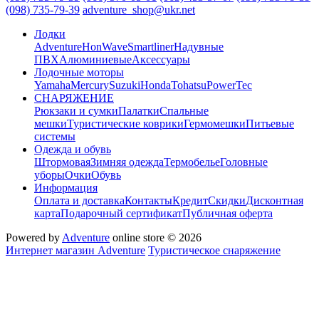
(098) 735-79-39
adventure_shop@ukr.net
Лодки
Adventure
HonWave
Smartliner
Надувные
ПВХ
Алюминиевые
Аксессуары
Лодочные моторы
Yamaha
Mercury
Suzuki
Honda
Tohatsu
PowerTec
СНАРЯЖЕНИЕ
Рюкзаки и сумки
Палатки
Спальные
мешки
Туристические коврики
Гермомешки
Питьевые
системы
Одежда и обувь
Штормовая
Зимняя одежда
Термобелье
Головные
уборы
Очки
Обувь
Информация
Оплата и доставка
Контакты
Кредит
Скидки
Дисконтная
карта
Подарочный сертификат
Публичная оферта
Powered by
Adventure
online store © 2026
Интернет магазин Adventure
Туристическое снаряжение