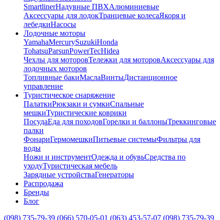
Smartliner
Надувные ПВХ
Алюминиевые
Аксессуары для лодок
Транцевые колеса
Якоря и
лебедки
Насосы
Лодочные моторы
Yamaha
Mercury
Suzuki
Honda
Tohatsu
Parsun
PowerTec
Hidea
Чехлы для моторов
Тележки для моторов
Аксессуары для
лодочных моторов
Топливные баки
Масла
Винты
Дистанционное
управление
Туристическое снаряжение
Палатки
Рюкзаки и сумки
Спальные
мешки
Туристические коврики
Посуда
Еда для походов
Горелки и баллоны
Треккинговые
палки
Фонари
Гермомешки
Питьевые системы
Фильтры для
воды
Ножи и инструмент
Одежда и обувь
Средства по
уходу
Туристическая мебель
Зарядные устройства
Генераторы
Распродажа
Бренды
Блог
(098) 735-79-39
(066) 570-05-01
(063) 453-57-07
(098) 735-79-39