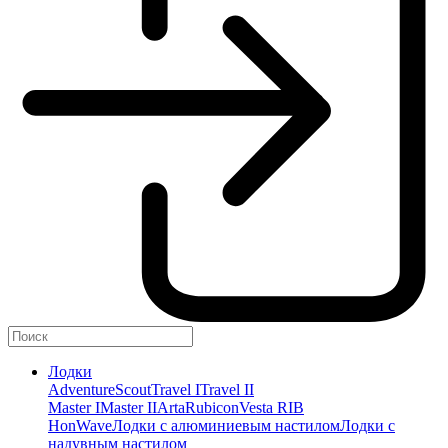
Лодки
Adventure
Scout
Travel I
Travel II
Master I
Master II
Arta
Rubicon
Vesta RIB
HonWave
Лодки с алюминиевым настилом
Лодки с
надувным настилом