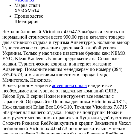
Марка стали
X55CrMo14
Производство
Швейцария
Чехол нейлоновый Victorinox 4.0547.3 выбрать и купить по
нормальной стоимости всего 990,00 грн в каталоге товаров
для активного отдыха и туризма Адвентурер. Большой выбор
Туристическое снаряжение с доставкой в любой уголок
Украины. Только у нас такие известные бренды как: NEMO,
ENO, Klean Kanteen. Лучшие предложения на Спальные
мешки, Туристические коврики в интернет магазине
Адвенчер. Позвоните нашим менеджерам по номеру (094)
855-05-73, и мы доставим клиентам в города: Луцк,
Мелитополь, Никополь.
В электронном маркете
adventurer.com.ua
найдете все
необходимое для туризма от надежных компаний CJRB,
Falcon Eye. В серии Ножи и инструмент все изделия с
гарантией. Оформляйте Цепочка для ножа Victorinox 4.1815,
Нож складной Enlan Bee L04-G10, Точилка Victorinox 7.8715
Sharpener для вашего отдыха. Товар из подгруппы Ножи и
инструмент мгновенно отправится в Луцк или удобную точку.
Сможете Рюкзаки RedPoint купить в кредит. Закажите в Чехол
нейлоновый Victorinox 4.0547.3 по привлекательным ценам
рюкзаки дойтер Забронированный у нас Рюкзаки RedPoint -