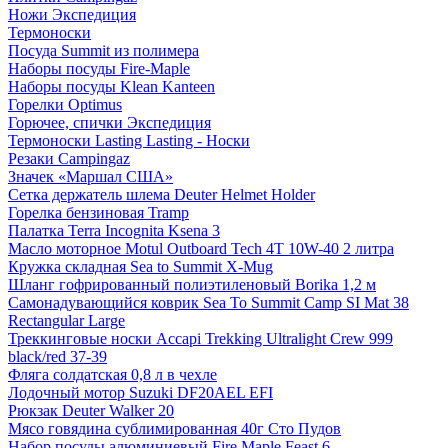
Ножи Экспедиция
Термоноски
Посуда Summit из полимера
Наборы посуды Fire-Maple
Наборы посуды Klean Kanteen
Горелки Optimus
Горючее, спички Экспедиция
Термоноски Lasting Lasting - Носки
Резаки Campingaz
Значек «Маршал США»
Сетка держатель шлема Deuter Helmet Holder
Горелка бензиновая Tramp
Палатка Terra Incognita Ksena 3
Масло моторное Motul Outboard Tech 4T 10W-40 2 литра
Кружка складная Sea to Summit X-Mug
Шланг гофрированный полиэтиленовый Borika 1,2 м
Самонадувающийся коврик Sea To Summit Camp SI Mat 38
Rectangular Large
Треккинговые носки Accapi Trekking Ultralight Crew 999
black/red 37-39
Фляга солдатская 0,8 л в чехле
Лодочный мотор Suzuki DF20AEL EFI
Рюкзак Deuter Walker 20
Мясо говядина сублимированная 40г Сто Пудов
Набор посуды алюминиевый Fire Maple Feast 6