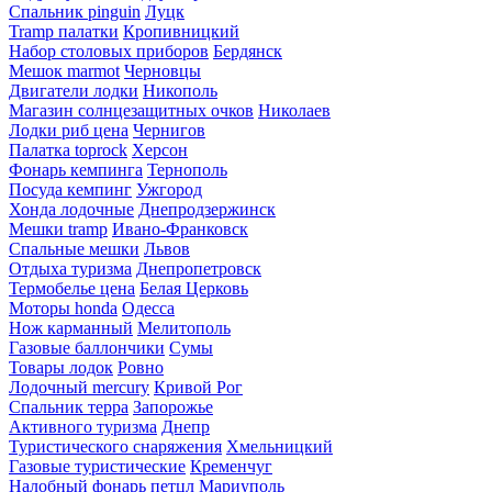
Спальник pinguin
Луцк
Tramp палатки
Кропивницкий
Набор столовых приборов
Бердянск
Мешок marmot
Черновцы
Двигатели лодки
Никополь
Магазин солнцезащитных очков
Николаев
Лодки риб цена
Чернигов
Палатка toprock
Херсон
Фонарь кемпинга
Тернополь
Посуда кемпинг
Ужгород
Хонда лодочные
Днепродзержинск
Мешки tramp
Ивано-Франковск
Спальные мешки
Львов
Отдыха туризма
Днепропетровск
Термобелье цена
Белая Церковь
Моторы honda
Одесса
Нож карманный
Мелитополь
Газовые баллончики
Сумы
Товары лодок
Ровно
Лодочный mercury
Кривой Рог
Спальник терра
Запорожье
Активного туризма
Днепр
Туристического снаряжения
Хмельницкий
Газовые туристические
Кременчуг
Налобный фонарь петцл
Мариуполь