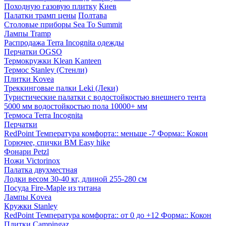
Походную газовую плитку
Киев
Палатки трамп цены
Полтава
Столовые приборы Sea To Summit
Лампы Tramp
Распродажа Terra Incognita одежды
Перчатки OGSO
Термокружки Klean Kanteen
Термос Stanley (Стенли)
Плитки Kovea
Треккинговые палки Leki (Леки)
Туристические палатки с водостойкостью внешнего тента
5000 мм водостойкостью пола 10000+ мм
Термоса Terra Incognita
Перчатки
RedPoint Температура комфорта:: меньше -7 Форма:: Кокон
Горючее, спички BM Easy hike
Фонари Petzl
Ножи Victorinox
Палатка двухместная
Лодки весом 30-40 кг, длиной 255-280 см
Посуда Fire-Maple из титана
Лампы Kovea
Кружки Stanley
RedPoint Температура комфорта:: от 0 до +12 Форма:: Кокон
Плитки Campingaz