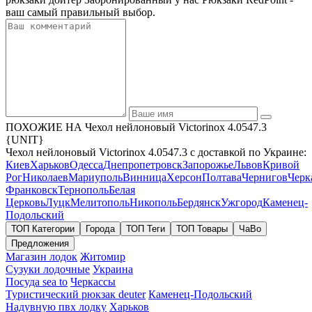
ваш самый правильный выбор.
ПОХОЖИЕ НА Чехол нейлоновый Victorinox 4.0547.3
{UNIT}
Чехол нейлоновый Victorinox 4.0547.3 с доставкой по Украине:
Киев
Харьков
Одесса
Днепропетровск
Запорожье
Львов
Кривой
Рог
Николаев
Мариуполь
Винница
Херсон
Полтава
Чернигов
Черк
Франковск
Тернополь
Белая
Церковь
Луцк
Мелитополь
Никополь
Бердянск
Ужгород
Каменец-
Подольский
ТОП Категории
Города
ТОП Теги
ТОП Товары
ЧаВо
Предложения
Магазин лодок
Житомир
Сузуки лодочные
Украина
Посуда sea to
Черкассы
Туристический рюкзак deuter
Каменец-Подольский
Надувную пвх лодку
Харьков